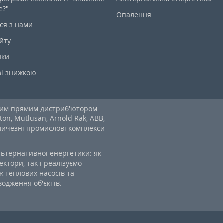
е?"
Опалення
ся з нами
йту
ики
зі знижкою
ним прямим дистриб'ютором
ton, Mutlusan, Arnold Rak, ABB,
еличезні промислові комплекси
льтернативної енергетики: як
ектори, так і реалізуємо
 теплових насосів та
одження об'єктів.