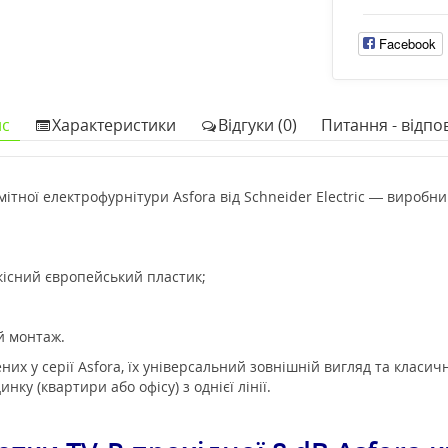
Facebook
с
Характеристики
Відгуки (0)
Питання - відпов
ітної електрофурнітури Asfora від Schneider Electric — виробн
якісний європейський пластик;
й монтаж.
х у серії Asfora, їх універсальний зовнішній вигляд та класич
нку (квартири або офісу) з однієї лінії.