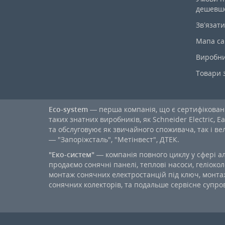
дешевш
Зв’язати
Мапа са
Виробн
Товари 
Eco-system
— перша компанія, що є сертифікова
таких знатних виробників, як Schneider Electric, Ea
та обслуговуює як звичайного споживача, так і в
— "Запоріжсталь", "Метінвест", ДТЕК.
"Еко-систем"
— компанія повного циклу у сфері а
продаємо сонячні панелі, теплові насоси, геліокол
монтаж сонячних електростанцій під ключ, монтаж
сонячних колекторів, та подальше сервісне супров