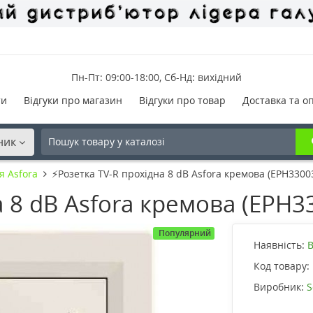
Пн-Пт: 09:00-18:00, Сб-Нд: вихідний
ти
Відгуки про магазин
Відгуки про товар
Доставка та о
ник
я Asfora
⚡Розетка TV-R прохідна 8 dB Asfora кремова (EPH3300
а 8 dB Asfora кремова (EPH3
Популярний
Наявність:
В
Код товару:
Виробник:
S