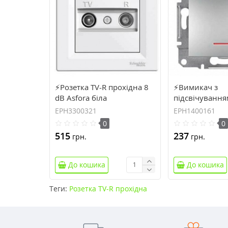
⚡Розетка TV-R прохідна 8
⚡Вимикач з
dB Asfora біла
підсвічування
(EPH3300321)
IP20 алюміній
EPH3300321
EPH1400161
(EPH1400161)
0
0
515
237
грн.
грн.
До кошика
До кошика
Теги:
Розетка TV-R прохідна