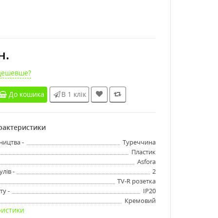
н.
дешевше?
До кошика
В 1 клік
арактеристики
ництва -
Туреччина
Пластик
Asfora
лів -
2
TV-R розетка
ту -
IP20
Кремовий
ристики