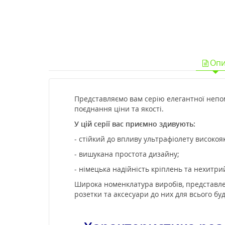
Опи
Представляємо вам серію елегантної непом
поєднання ціни та якості.
У цій серії вас приємно здивують:
- стійкий до впливу ультрафіолету високо
- вишукана простота дизайну;
- німецька надійність кріплень та нехитри
Широка номенклатура виробів, представлени
розетки та аксесуари до них для всього буди