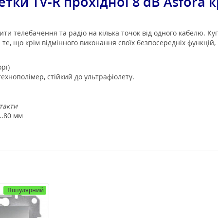
етки TV-R прохідної 8 dB Asfora 
ти телебачення та радіо на кілька точок від одного кабелю. Куп
з те, що крім відмінного виконання своїх безпосередніх функцій, 
орі)
ехнополімер, стійкий до ультрафіолету.
такти
..80 мм
Популярний