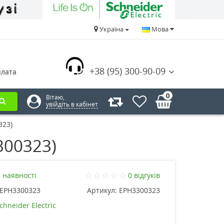
Україна
Мова
+38 (95) 300-90-09
плата
0
Вітаю,
увійдіть в кабінет
323)
300323)
 наявності
0 відгуків
EPH3300323
Артикул:
EPH3300323
chneider Electric