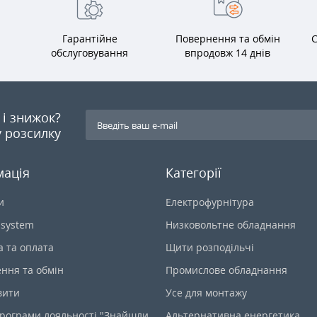
Гарантійне
Повернення та обмін
С
обслуговування
впродовж 14 днів
я і знижок?
 розсилку
мація
Категорії
и
Електрофурнітура
-system
Низковольтне обладнання
а та оплата
Щити розподільчі
ння та обмін
Промислове обладнання
вити
Усе для монтажу
рограми лояльності "Знайшли
Альтернативна енергетика