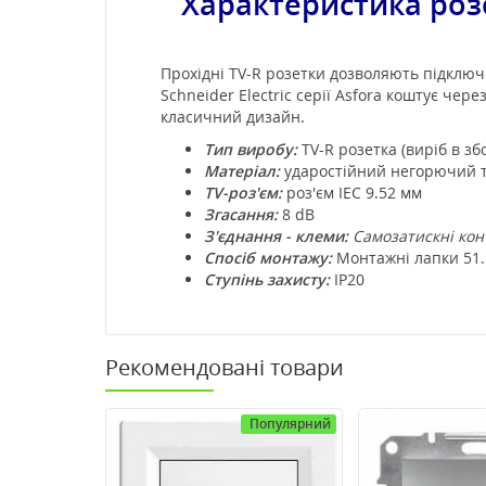
Характеристика р
оз
Прохідні TV-R розетки дозволяють підключи
Schneider Electric серії Asfora коштує чере
класичний дизайн.
Тип виробу:
TV-R розетка (виріб в зб
Матеріал:
ударостійний негорючий т
TV-роз'єм:
роз'єм IEC 9.52 мм
Згасання:
8 dB
З'єднання - клеми:
Самозатискні кон
Спосіб монтажу:
Монтажні лапки 51.
Ступінь захисту:
IP20
Рекомендовані товари
Популярний