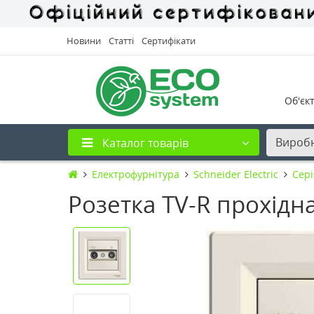
Новини
Статті
Сертифікати
Об'єк
Вироб
Каталог товарів
Електрофурнітура
Schneider Electric
Cері
Розетка TV-R прохідн