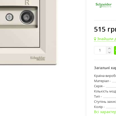
515 гр
Знайшли 
Загальні х
Країна вироб
Матеріал -
Серія -
Кількість моду
Тип -
Ступінь захис
Колір -
Всі характе