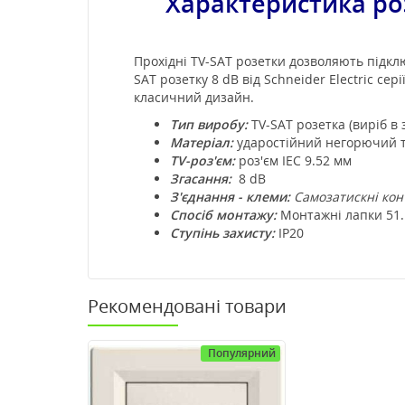
Характеристика р
о
Прохідні TV-SAT розетки дозволяють підкл
SAT розетку 8 dB від Schneider Electric сер
класичний дизайн.
Тип виробу:
TV-SAT розетка (виріб в 
Матеріал:
ударостійний негорючий т
TV-роз'єм:
роз'єм IEC 9.52 мм
Згасання:
8 dB
З'єднання - клеми:
Самозатискні кон
Спосіб монтажу:
Монтажні лапки 51.
Ступінь захисту:
IP20
Рекомендовані товари
Популярний