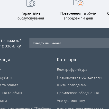
Гарантійне
Повернення та обмін
С
обслуговування
впродовж 14 днів
я і знижок?
 розсилку
мація
Категорії
и
Електрофурнітура
-system
Низковольтне обладнання
а та оплата
Щити розподільчі
ння та обмін
Промислове обладнання
вити
Усе для монтажу
рограми лояльності "Знайшли
Альтернативна енергетика