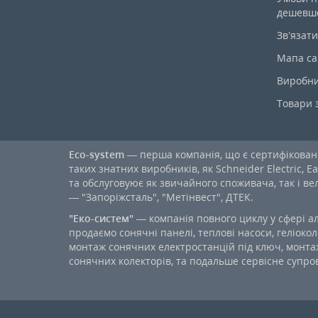
дешевш
Зв’язати
Мапа са
Виробн
Товари 
Eco-system
— перша компанія, що є сертифікова
таких знатних виробників, як Schneider Electric, Ea
та обслуговуює як звичайного споживача, так і в
— "Запоріжсталь", "Метінвест", ДТЕК.
"Еко-систем"
— компанія повного циклу у сфері а
продаємо сонячні панелі, теплові насоси, геліокол
монтаж сонячних електростанцій під ключ, монтаж
сонячних колекторів, та подальше сервісне супров