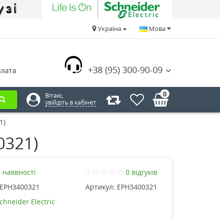
Україна
Мова
+38 (95) 300-90-09
плата
0
Вітаю,
увійдіть в кабінет
1)
0321)
 наявності
0 відгуків
EPH3400321
Артикул:
EPH3400321
chneider Electric