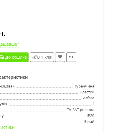
н.
дешевше?
До кошика
В 1 клік
арактеристики
ництва -
Туреччина
Пластик
Asfora
лів -
2
TV-SAT розетка
ту -
IP20
Білий
ристики