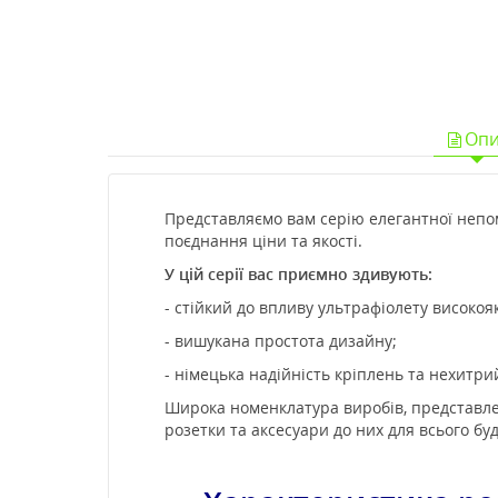
Опи
Представляємо вам серію елегантної непом
поєднання ціни та якості.
У цій серії вас приємно здивують:
- стійкий до впливу ультрафіолету високо
- вишукана простота дизайну;
- німецька надійність кріплень та нехитри
Широка номенклатура виробів, представлени
розетки та аксесуари до них для всього буди