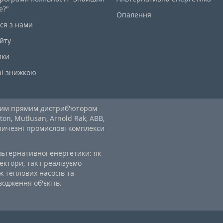
е?"
Опалення
ся з нами
йту
ики
зі знижкою
ним прямим дистриб'ютором
ton, Mutlusan, Arnold Rak, ABB,
еличезні промислові комплекси
льтернативної енергетики: як
ектори, так і реалізуємо
 теплових насосів та
одження об'єктів.