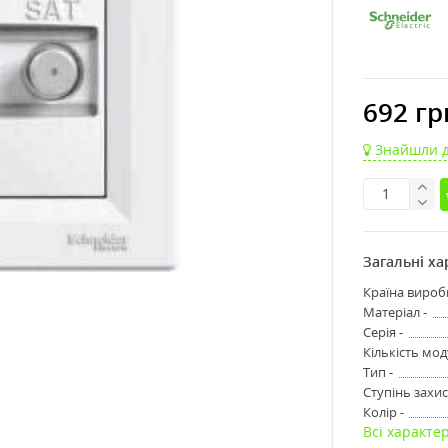
692 гр
Знайшли 
Загальні х
Країна вироб
Матеріал -
Серія -
Кількість моду
Тип -
Ступінь захис
Колір -
Всі характе