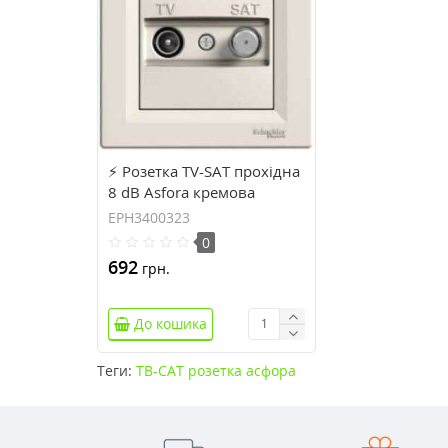
⚡ Розетка TV-SAT прохідна
8 dB Asfora кремова
(EPH3400323)
EPH3400323
0
692
грн.
До кошика
Теги:
ТВ-САТ розетка асфора