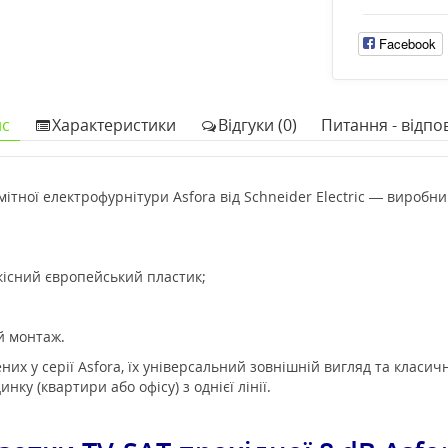
Facebook
с
Характеристики
Відгуки (0)
Питання - відпов
ітної електрофурнітури Asfora від Schneider Electric — виробн
якісний європейський пластик;
й монтаж.
х у серії Asfora, їх універсальний зовнішній вигляд та класич
нку (квартири або офісу) з однієї лінії.