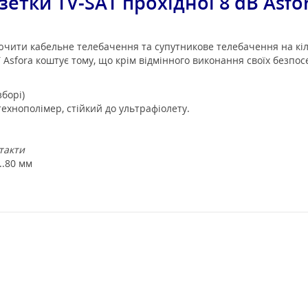
зетки TV-SAT прохідної 8 dB Asfo
ючити кабельне телебачення та супутникове телебачення на кіль
ії Asfora коштує тому, що крім відмінного виконання своїх безпос
зборі)
ехнополімер, стійкий до ультрафіолету.
такти
..80 мм