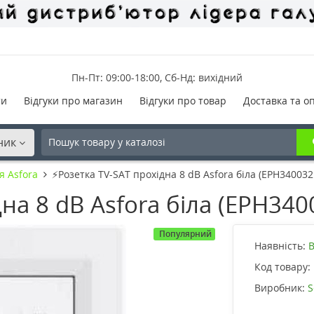
Пн-Пт: 09:00-18:00, Сб-Нд: вихідний
ти
Відгуки про магазин
Відгуки про товар
Доставка та о
ник
я Asfora
⚡Розетка TV-SAT прохідна 8 dB Asfora біла (EPH340032
на 8 dB Asfora біла (EPH340
Популярний
Наявність:
В
Код товару:
Виробник:
S