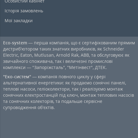
Особистий кабінет
Історія замовлень
Мої закладки
Eco-system
— перша компанія, що є сертифікованим прямим
дистриб'ютором таких знатних виробників, як Schneider
Electric, Eaton, Mutlusan, Arnold Rak, ABB, та обслуговуює як
звичайного споживача, так і величезні промислові
комплекси — "Запоріжсталь", "Метінвест", ДТЕК.
"Еко-систем"
— компанія повного циклу у сфері
альтернативної енергетики: як продаємо сонячні панелі,
теплові насоси, геліоколектори, так і реалізуємо монтаж
сонячних електростанцій під ключ, монтаж теплових насосів
та сонячних колекторів, та подальше сервісне
супроводження об'єктів.