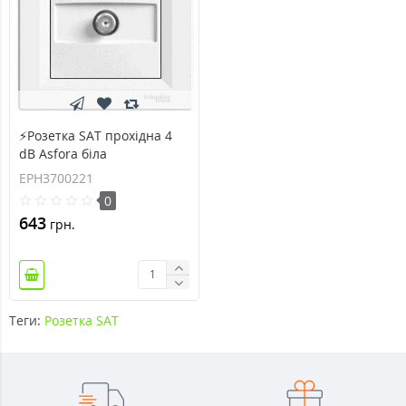
⚡Розетка SAT прохідна 4
dB Asfora біла
(EPH3700221)
EPH3700221
0
643
грн.
Теги:
Розетка SAT