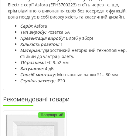
Electric серії Asfora (EPH3700223) стоїть через те, що,
крім відмінного виконання своїх безпосередніх функцій,
вона поєднує в собі високу якість та класичний дизайн.
Серія:
Asfora
Тип виробу:
Розетка SAT
Презентація виробу:
Виріб у зборі
Кількість розеток:
1
Матеріал:
ударостійкий негорючий технополімер,
стійкий до ультрафіолету.
TV-разъем:
IEC 9.52 мм
Затухание:
4 дБ
Спосіб монтажу:
Монтажные лапки 51...80 мм
Ступінь захисту:
IP20
Рекомендовані товари
Популярний