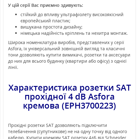
У цій серії Вас приємно здивують:
стійкий до впливу ультрафіолету високоякісний
європейський пластик;
вишукана простота дизайну;
німецька надійність кріплень та нехитра монтаж.
Широка номенклатура виробів, представлених у серії
Asfora, їх універсальний зовнішній вигляд та класичні
тони дозволяють купити вимикачі, розетки та аксесуари
до них для всього будинку (квартири або офісу) з однієї
лінії.
Характеристика розетки SAT
прохідної 4 dB Asfora
кремова (EPH3700223)
Прохідні розетки SAT дозволяють підключити
телебачення (супутникове) не на одну точку від одного
кабелю. Купити кремову SAT розетку 4дБ від Schneider