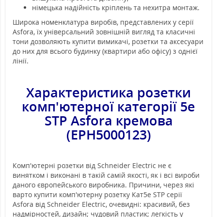
німецька надійність кріплень та нехитра монтаж.
Широка номенклатура виробів, представлених у серії
Asfora, їх універсальний зовнішній вигляд та класичні
тони дозволяють купити вимикачі, розетки та аксесуари
до них для всього будинку (квартири або офісу) з однієї
лінії.
Характеристика р
озетки
комп'ютерної
категорії 5e
STP
Asfora
кремова
(EPH5000123)
Комп'ютерні розетки від Schneider Electric не є
винятком і виконані в такій самій якості, як і всі вироби
даного європейського виробника. Причини, через які
варто купити комп'ютерну розетку Кат5e STP серії
Asfora від Schneider Electric, очевидні: красивий, без
надмірностей, дизайн; чудовий пластик; легкість у