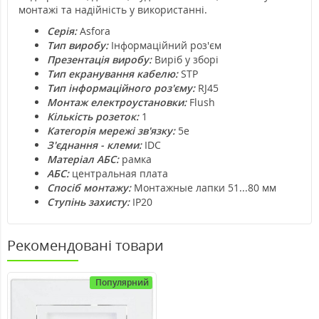
монтажі та надійність у використанні.
Серія:
Asfora
Тип виробу:
Інформаційний роз'єм
Презентація виробу:
Виріб у зборі
Тип екранування кабелю:
STP
Тип інформаційного роз'єму:
RJ45
Монтаж електроустановки:
Flush
Кількість розеток:
1
Категорія мережі зв'язку:
5e
З'єднання - клеми:
IDC
Матеріал АБС:
рамка
АБС:
центральная плата
Спосіб монтажу:
Монтажные лапки 51...80 мм
Ступінь захисту:
IP20
Рекомендовані товари
Популярний