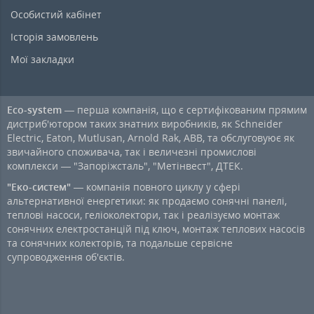
Особистий кабінет
Історія замовлень
Мої закладки
Eco-system
— перша компанія, що є сертифікованим прямим
дистриб'ютором таких знатних виробників, як Schneider
Electric, Eaton, Mutlusan, Arnold Rak, ABB, та обслуговуює як
звичайного споживача, так і величезні промислові
комплекси — "Запоріжсталь", "Метінвест", ДТЕК.
"Еко-систем"
— компанія повного циклу у сфері
альтернативної енергетики: як продаємо сонячні панелі,
теплові насоси, геліоколектори, так і реалізуємо монтаж
сонячних електростанцій під ключ, монтаж теплових насосів
та сонячних колекторів, та подальше сервісне
супроводження об'єктів.