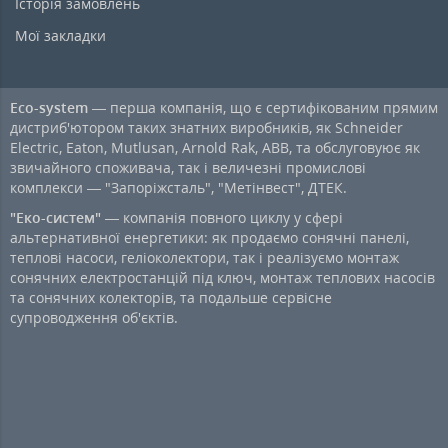
Історія замовлень
Мої закладки
Eco-system
— перша компанія, що є сертифікованим прямим
дистриб'ютором таких знатних виробників, як Schneider
Electric, Eaton, Mutlusan, Arnold Rak, ABB, та обслуговуює як
звичайного споживача, так і величезні промислові
комплекси — "Запоріжсталь", "Метінвест", ДТЕК.
"Еко-систем"
— компанія повного циклу у сфері
альтернативної енергетики: як продаємо сонячні панелі,
теплові насоси, геліоколектори, так і реалізуємо монтаж
сонячних електростанцій під ключ, монтаж теплових насосів
та сонячних колекторів, та подальше сервісне
супроводження об'єктів.