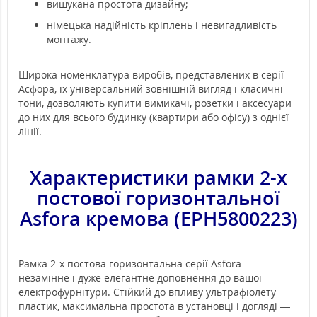
вишукана простота дизайну;
німецька надійність кріплень і невигадливість
монтажу.
Широка номенклатура виробів, представлених в серії
Асфора, їх універсальний зовнішній вигляд і класичні
тони, дозволяють купити вимикачі, розетки і аксесуари
до них для всього будинку (квартири або офісу) з однієї
лінії.
Характеристики рамки 2-х
постової горизонтальної
Asfora кремова (
EPH5800223
)
Рамка 2-х постова горизонтальна серії Asfora —
незамінне і дуже елегантне доповнення до вашої
електрофурнітури. Стійкий до впливу ультрафіолету
пластик, максимальна простота в установці і догляді —