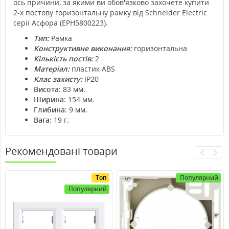
ось причини, за якими ви обов'язково захочете купити
2-х постову горизонтальну рамку від Schneider Electric
серії Асфора (EPH5800223).
Тип:
Рамка
Конструктивне виконання:
горизонтальна
Кількість постів:
2
Матеріал:
пластик ABS
Клас захисту:
IP20
Висота
: 83 мм.
Ширина
: 154 мм.
Глибина
: 9 мм.
Вага
: 19 г.
Рекомендовані товари
Топ
Популярний
Популярний