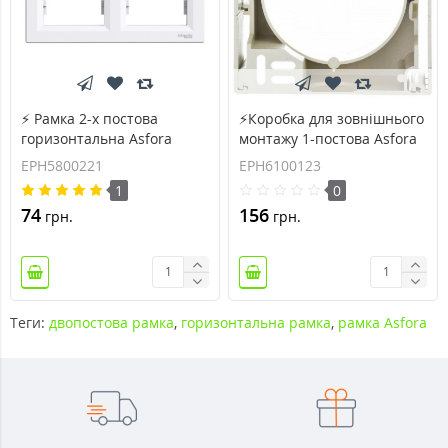
⚡ Рамка 2-х постова
⚡Коробка для зовнішнього
горизонтальна Asfora
монтажу 1-постова Asfora
(EPH5800221)
(EPH6100123)
EPH5800221
EPH6100123
1
0
74
156
грн.
грн.
Теги:
двопостова рамка
,
горизонтальна рамка
,
рамка Asfora