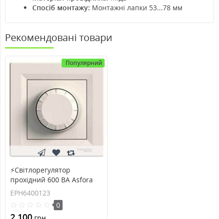
Спосіб монтажу:
Монтажні лапки 53...78 мм
Рекомендовані товари
Популярний
⚡Світлорегулятор
прохідний 600 ВА Asfora
кремовий (EPH6400123)
EPH6400123
0
2 100
грн.