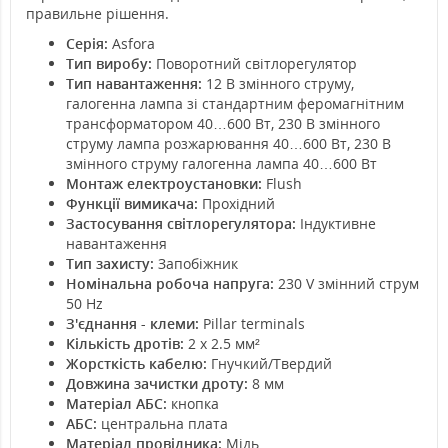
правильне рішення.
Серія:
Asfora
Тип виробу:
Поворотний світлорегулятор
Тип навантаження:
12 В змінного струму,
галогенна лампа зі стандартним феромагнітним
трансформатором 40…600 Вт, 230 В змінного
струму лампа розжарювання 40…600 Вт, 230 В
змінного струму галогенна лампа 40…600 Вт
Монтаж електроустановки:
Flush
Функції вимикача:
Прохідний
Застосування світлорегулятора:
Індуктивне
навантаження
Тип захисту:
Запобіжник
Номінальна робоча напруга:
230 V змінний струм
50 Hz
З'єднання - клеми:
Pillar terminals
Кількість дротів:
2 x 2.5 мм²
Жорсткість кабелю:
Гнучкий/Твердий
Довжина зачистки дроту:
8 мм
Матеріал АБС:
кнопка
АБС:
центральна плата
Матеріал провідника:
Мідь