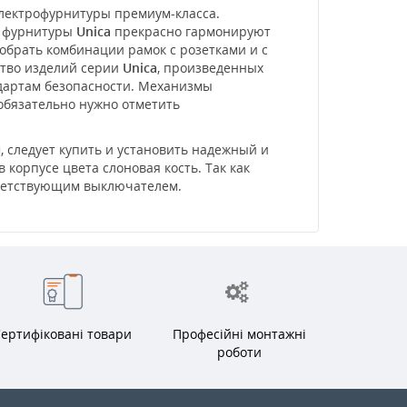
электрофурнитуры премиум-класса.
и фурнитуры
Unica
прекрасно гармонируют
обрать комбинации рамок с розетками и с
ство изделий серии
Unica
, произведенных
ндартам безопасности. Механизмы
 обязательно нужно отметить
 следует купить и установить надежный и
 корпусе цвета слоновая кость. Так как
тветствующим выключателем.
ертифіковані товари
Професійні монтажні
роботи