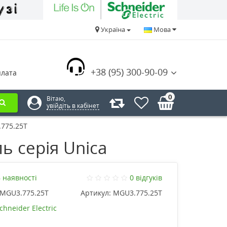
Україна
Мова
+38 (95) 300-90-09
плата
0
Вітаю,
увійдіть в кабінет
.775.25T
ь серія Unica
 наявності
0 відгуків
MGU3.775.25T
Артикул:
MGU3.775.25T
chneider Electric