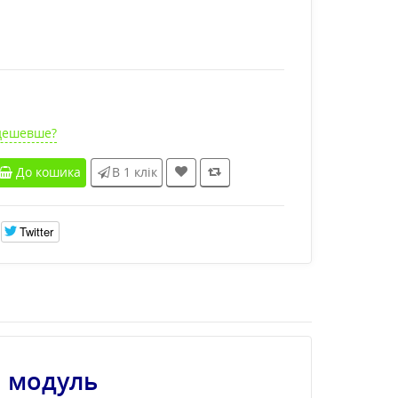
дешевше?
До кошика
В 1 клік
Twitter
1 модуль