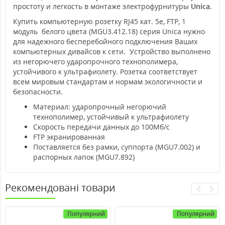
простоту и легкость в монтаже электрофурнитуры
Unica
.
Купить компьютерную розетку RJ45 кат. 5е, FTP, 1
модуль белого цвета (MGU3.412.18) серия Unica нужно
для надежного бесперебойного подключения Ваших
компьютерных дивайсов к сети. Устройство выполнено
из негорючего ударопрочного технополимера,
устойчивого к ультрафиолету. Розетка соответствует
всем мировым стандартам и нормам экологичности и
безопасности.
Материал: ударопрочный негорючий
технополимер, устойчивый к ультрафиолету
Скорость передачи данных до 100Мб/с
FTP экранированная
Поставляется без рамки, суппорта (MGU7.002) и
распорных лапок (MGU7.892)
Рекомендовані товари
Популярний
Популярний