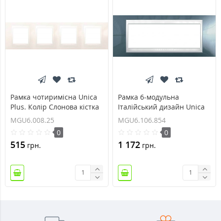
Рамка чотиримісна Unica
Рамка 6-модульна
Plus. Колір Слонова кістка
Італійський дизайн Unica
MGU6.008.25
Plus. Колір Блакитний лід
MGU6.008.25
MGU6.106.854
MGU6.106.854
0
0
515
1 172
грн.
грн.