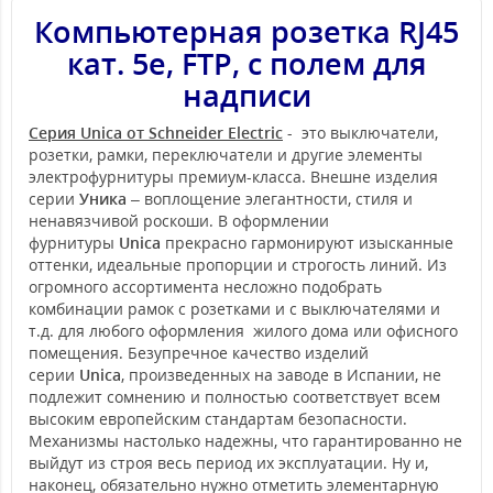
Компьютерная розетка RJ45
кат. 5е, FTP, с полем для
надписи
Серия Unica от Schneider Electric
- это выключатели,
розетки, рамки, переключатели и другие элементы
электрофурнитуры премиум-класса. Внешне изделия
серии
Уника
– воплощение элегантности, стиля и
ненавязчивой роскоши. В оформлении
фурнитуры
Unica
прекрасно гармонируют изысканные
оттенки, идеальные пропорции и строгость линий. Из
огромного ассортимента несложно подобрать
комбинации рамок с розетками и с выключателями и
т.д. для любого оформления жилого дома или офисного
помещения. Безупречное качество изделий
серии
Unica
, произведенных на заводе в Испании, не
подлежит сомнению и полностью соответствует всем
высоким европейским стандартам безопасности.
Механизмы настолько надежны, что гарантированно не
выйдут из строя весь период их эксплуатации. Ну и,
наконец, обязательно нужно отметить элементарную