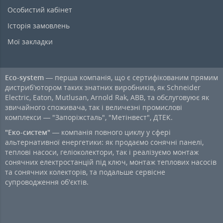
Особистий кабінет
Історія замовлень
Мої закладки
Eco-system
— перша компанія, що є сертифікованим прямим
дистриб'ютором таких знатних виробників, як Schneider
Electric, Eaton, Mutlusan, Arnold Rak, ABB, та обслуговуює як
звичайного споживача, так і величезні промислові
комплекси — "Запоріжсталь", "Метінвест", ДТЕК.
"Еко-систем"
— компанія повного циклу у сфері
альтернативної енергетики: як продаємо сонячні панелі,
теплові насоси, геліоколектори, так і реалізуємо монтаж
сонячних електростанцій під ключ, монтаж теплових насосів
та сонячних колекторів, та подальше сервісне
супроводження об'єктів.