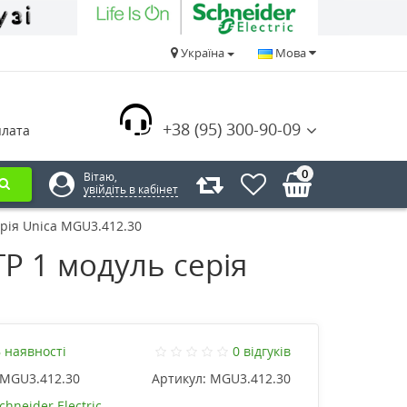
Україна
Мова
+38 (95) 300-90-09
плата
0
Вітаю,
увійдіть в кабінет
ерія Unica MGU3.412.30
TP 1 модуль серія
 наявності
0 відгуків
MGU3.412.30
Артикул:
MGU3.412.30
chneider Electric