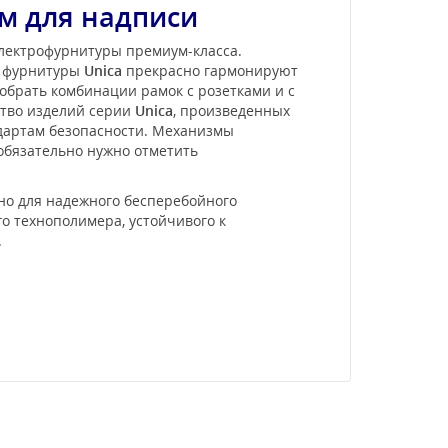
ем для надписи
электрофурнитуры премиум-класса.
и фурнитуры
Unica
прекрасно гармонируют
обрать комбинации рамок с розетками и с
ство изделий серии
Unica
, произведенных
ндартам безопасности. Механизмы
 обязательно нужно отметить
жно для надежного бесперебойного
о технополимера, устойчивого к
.