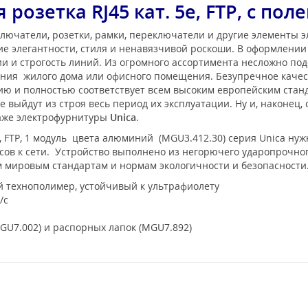
розетка RJ45 кат. 5е, FTP, с пол
лючатели, розетки, рамки, переключатели и другие элементы 
е элегантности, стиля и ненавязчивой роскоши. В оформлени
 и строгость линий. Из огромного ассортимента несложно под
ения жилого дома или офисного помещения. Безупречное каче
нию и полностью соответствует всем высоким европейским ста
 выйдут из строя весь период их эксплуатации. Ну и, наконец,
таже электрофурнитуры
Unica
.
е, FTP, 1 модуль цвета алюминий (MGU3.412.30) серия Unica ну
в к сети. Устройство выполнено из негорючего ударопрочног
ем мировым стандартам и нормам экологичности и безопасности
 технополимер, устойчивый к ультрафиолету
/с
MGU7.002) и распорных лапок (MGU7.892)