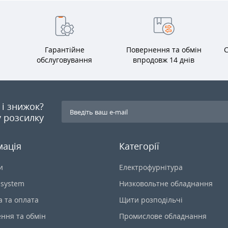
Гарантійне
Повернення та обмін
С
обслуговування
впродовж 14 днів
я і знижок?
 розсилку
мація
Категорії
и
Електрофурнітура
-system
Низковольтне обладнання
а та оплата
Щити розподільчі
ння та обмін
Промислове обладнання