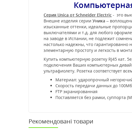
Компьютерная 
Серия Unica от Schneider Electric
- это вык
Внешне изделия серии
Уника
– воплощени
изысканные оттенки, идеальные пропорции
выключателями и т.д. для любого оформл
на заводе в Испании, не подлежит сомне
настолько надежны, что гарантированно не
элементарную простоту и легкость в мон
Купить компьютерную розетку RJ45 кат. 5
подключения Ваших компьютерных дивайсо
ультрафиолету. Розетка соответствует вс
Материал: ударопрочный негорючий
Скорость передачи данных до 100Мб
FTP экранированная
Поставляется без рамки, суппорта (
Рекомендовані товари