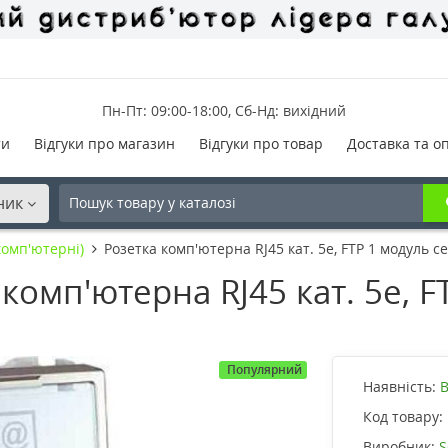
Пн-Пт: 09:00-18:00, Сб-Нд: вихідний
ти
Відгуки про магазин
Відгуки про товар
Доставка та о
ник
комп'ютерні)
Розетка комп'ютерна RJ45 кат. 5е, FTP 1 модуль с
комп'ютерна RJ45 кат. 5е, F
Популярний
Наявність:
В
Код товару:
Виробник:
S