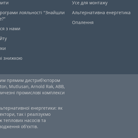
вити
Усе для монтажу
рограми лояльності "Знайшли
Альтернативна енергетика
е?"
Опалення
ся з нами
йту
ики
зі знижкою
ним прямим дистриб'ютором
ton, Mutlusan, Arnold Rak, ABB,
еличезні промислові комплекси
льтернативної енергетики: як
ектори, так і реалізуємо
 теплових насосів та
одження об'єктів.