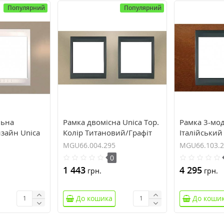
Популярний
Популярний
льна
Рамка двомісна Unica Top.
Рамка 3-мо
изайн Unica
Колір Титановий/Графіт
Італійський
оричневий
MGU66.004.295
Top. Колір 
MGU66.004.295
MGU66.103.
MGU66.103
0
1 443
4 295
грн.
грн.
До кошика
До коши