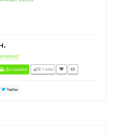
н.
дешевше?
До кошика
В 1 клік
Twitter