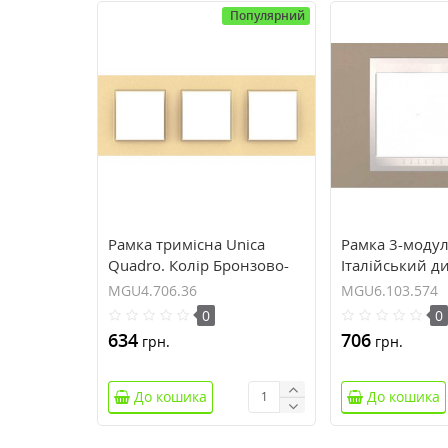
Популярний
Рамка тримісна Unica
Рамка 3-моду
Quadro. Колір Бронзово-
Італійський д
перловий MGU4.706.36
Plus. Колір К
MGU4.706.36
MGU6.103.574
MGU6.103.574
0
0
634
706
грн.
грн.
До кошика
До кошика