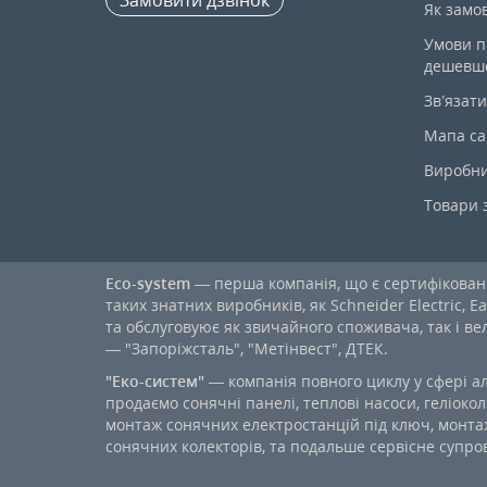
Як замо
Умови п
дешевш
Зв’язати
Мапа са
Виробн
Товари 
Eco-system
— перша компанія, що є сертифікова
таких знатних виробників, як Schneider Electric, Ea
та обслуговуює як звичайного споживача, так і в
— "Запоріжсталь", "Метінвест", ДТЕК.
"Еко-систем"
— компанія повного циклу у сфері а
продаємо сонячні панелі, теплові насоси, геліокол
монтаж сонячних електростанцій під ключ, монтаж
сонячних колекторів, та подальше сервісне супров