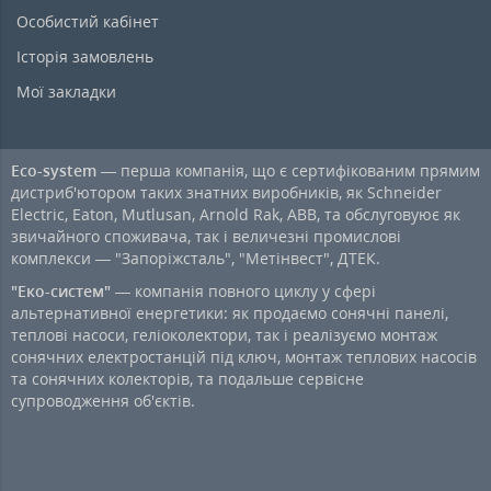
Особистий кабінет
Історія замовлень
Мої закладки
Eco-system
— перша компанія, що є сертифікованим прямим
дистриб'ютором таких знатних виробників, як Schneider
Electric, Eaton, Mutlusan, Arnold Rak, ABB, та обслуговуює як
звичайного споживача, так і величезні промислові
комплекси — "Запоріжсталь", "Метінвест", ДТЕК.
"Еко-систем"
— компанія повного циклу у сфері
альтернативної енергетики: як продаємо сонячні панелі,
теплові насоси, геліоколектори, так і реалізуємо монтаж
сонячних електростанцій під ключ, монтаж теплових насосів
та сонячних колекторів, та подальше сервісне
супроводження об'єктів.