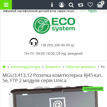
0
+38 (95) 300-90-09
Пн-Пт: 09:00-18:00, Сб-Нд: вихідний
Електрофурнітура
Вимикачі
Побутові вимикачі
Роз
MGU3.413.12 Розетка комп'ютерна RJ45 кат.
5е, FTP 2 модуля серія Unica
Популярний