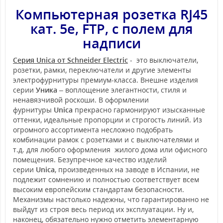
Компьютерная розетка RJ45
кат. 5е, FTP, с полем для
надписи
Серия Unica от Schneider Electric
- это выключатели,
розетки, рамки, переключатели и другие элементы
электрофурнитуры премиум-класса. Внешне изделия
серии
Уника
– воплощение элегантности, стиля и
ненавязчивой роскоши. В оформлении
фурнитуры
Unica
прекрасно гармонируют изысканные
оттенки, идеальные пропорции и строгость линий. Из
огромного ассортимента несложно подобрать
комбинации рамок с розетками и с выключателями и
т.д. для любого оформления жилого дома или офисного
помещения. Безупречное качество изделий
серии
Unica
, произведенных на заводе в Испании, не
подлежит сомнению и полностью соответствует всем
высоким европейским стандартам безопасности.
Механизмы настолько надежны, что гарантированно не
выйдут из строя весь период их эксплуатации. Ну и,
наконец, обязательно нужно отметить элементарную