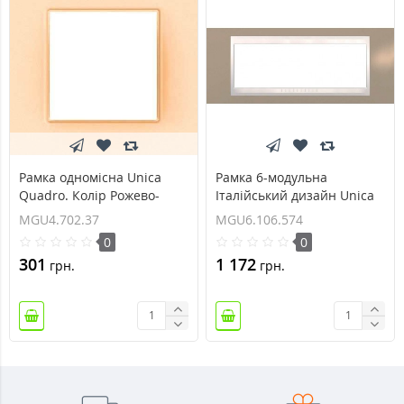
Рамка одномісна Unica
Рамка 6-модульна
Quadro. Колір Рожево-
Італійський дизайн Unica
перловий MGU4.702.37
Plus. Колір Коричневий
MGU4.702.37
MGU6.106.574
MGU6.106.574
0
0
301
1 172
грн.
грн.