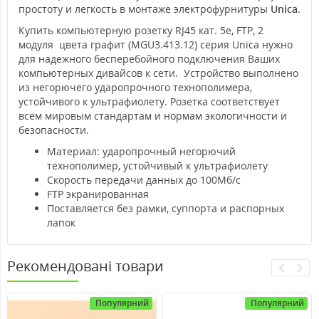
простоту и легкость в монтаже электрофурнитуры
Unica
.
Купить компьютерную розетку RJ45 кат. 5е, FTP, 2
модуля цвета графит (MGU3.413.12) серия Unica нужно
для надежного бесперебойного подключения Ваших
компьютерных дивайсов к сети. Устройство выполнено
из негорючего ударопрочного технополимера,
устойчивого к ультрафиолету. Розетка соответствует
всем мировым стандартам и нормам экологичности и
безопасности.
Материал: ударопрочный негорючий
технополимер, устойчивый к ультрафиолету
Скорость передачи данных до 100Мб/с
FTP экранированная
Поставляется без рамки, суппорта и распорных
лапок
Рекомендовані товари
Популярний
Популярний