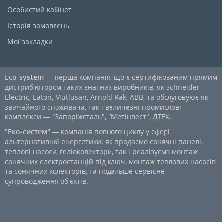
Особистий кабінет
Історія замовлень
Мої закладки
Eco-system
— перша компанія, що є сертифікованим прямим
дистриб'ютором таких знатних виробників, як Schneider
Electric, Eaton, Mutlusan, Arnold Rak, ABB, та обслуговуює як
звичайного споживача, так і величезні промислові
комплекси — "Запоріжсталь", "Метінвест", ДТЕК.
"Еко-систем"
— компанія повного циклу у сфері
альтернативної енергетики: як продаємо сонячні панелі,
теплові насоси, геліоколектори, так і реалізуємо монтаж
сонячних електростанцій під ключ, монтаж теплових насосів
та сонячних колекторів, та подальше сервісне
супроводження об'єктів.