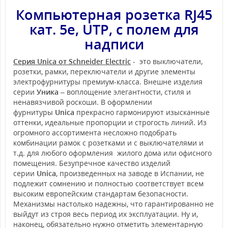
Компьютерная розетка RJ45
кат. 5е, UTP, с полем для
надписи
Серия Unica от Schneider Electric
- это выключатели,
розетки, рамки, переключатели и другие элементы
электрофурнитуры премиум-класса. Внешне изделия
серии
Уника
– воплощение элегантности, стиля и
ненавязчивой роскоши. В оформлении
фурнитуры
Unica
прекрасно гармонируют изысканные
оттенки, идеальные пропорции и строгость линий. Из
огромного ассортимента несложно подобрать
комбинации рамок с розетками и с выключателями и
т.д. для любого оформления жилого дома или офисного
помещения. Безупречное качество изделий
серии
Unica
, произведенных на заводе в Испании, не
подлежит сомнению и полностью соответствует всем
высоким европейским стандартам безопасности.
Механизмы настолько надежны, что гарантированно не
выйдут из строя весь период их эксплуатации. Ну и,
наконец, обязательно нужно отметить элементарную