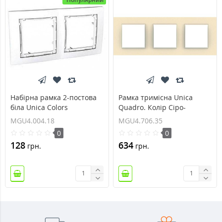
Набірна рамка 2-постова
Рамка тримісна Unica
біла Unica Colors
Quadro. Колір Сіро-
MGU4.004.18
перловий MGU4.706.35
MGU4.004.18
MGU4.706.35
0
0
128
634
грн.
грн.