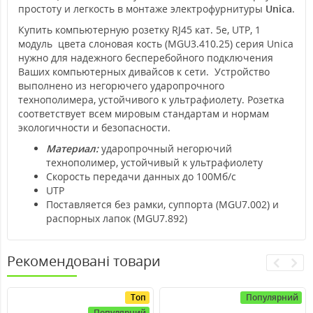
простоту и легкость в монтаже электрофурнитуры
Unica
.
Купить компьютерную розетку RJ45 кат. 5е, UTP, 1
модуль цвета слоновая кость (MGU3.410.25) серия Unica
нужно для надежного бесперебойного подключения
Ваших компьютерных дивайсов к сети. Устройство
выполнено из негорючего ударопрочного
технополимера, устойчивого к ультрафиолету. Розетка
соответствует всем мировым стандартам и нормам
экологичности и безопасности.
Материал:
ударопрочный негорючий
технополимер, устойчивый к ультрафиолету
Скорость передачи данных до 100Мб/с
UTP
Поставляется без рамки, суппорта (MGU7.002) и
распорных лапок (MGU7.892)
Рекомендовані товари
Топ
Популярний
Популярний