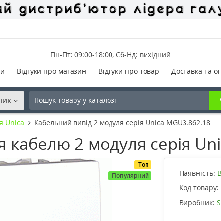
Пн-Пт: 09:00-18:00, Сб-Нд: вихідний
ти
Відгуки про магазин
Відгуки про товар
Доставка та о
ник
я Unica
Кабельний вивід 2 модуля серія Unica MGU3.862.18
я кабелю 2 модуля серія Un
Топ
Наявність:
В
Популярний
Код товару:
Виробник:
S