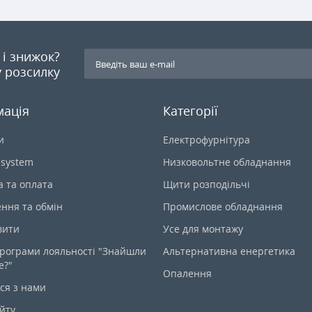
я і знижок?
 розсилку
мація
Категорії
и
Електрофурнітура
-system
Низковольтне обладнання
а та оплата
Щити розподільчі
ння та обмін
Промислове обладнання
вити
Усе для монтажу
рограми лояльності "Знайшли
Альтернативна енергетика
е?"
Опалення
ся з нами
йту