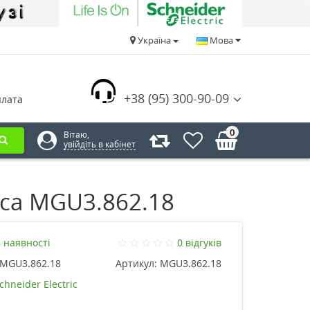
Україна
Мова
+38 (95) 300-90-09
плата
0
Вітаю,
увійдіть в кабінет
ica MGU3.862.18
 наявності
0 відгуків
MGU3.862.18
Артикул:
MGU3.862.18
chneider Electric