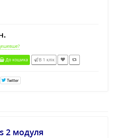
н.
дешевше?
До кошика
В 1 клік
Twitter
s 2 модуля