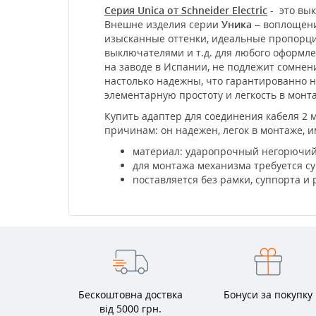
Серия Unica от Schneider Electric
- это вык
Внешне изделия серии
Уника
– воплощени
изысканные оттенки, идеальные пропорции
выключателями и т.д. для любого оформл
на заводе в Испании, не подлежит сомне
настолько надежны, что гарантированно не
элементарную простоту и легкость в мон
Купить адаптер для соединения кабеля 2 м
причинам: он надежен, легок в монтаже, и
материал: ударопрочный негорючий
для монтажа механизма требуется су
поставляется без рамки, суппорта и
Бескоштовна доствка
Бонуси за покупку
від 5000 грн.