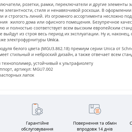
лючатели, розетки, рамки, переключатели и другие элементы 
е элегантности, стиля и ненавязчивой роскоши. В оформлени
 и строгость линий. Из огромного ассортимента несложно под
ения жилого дома или офисного помещения. Безупречное каче
нию и полностью соответствует всем высоким европейским ста
 выйдут из строя весь период их эксплуатации. Ну и, наконец,
таже электрофурнитуры
Unica
.
одуля белого цвета (MGU3.862.18) премиум серии Unica от Schnei
меет стильный и неброский дизайн, а также отвечает всем стан
 технополимер, устойчивый к ультрафиолету
ппорт, артикул: MGU7.002
 распорных лапок
Гарантійне
Повернення та обмін
С
обслуговування
впродовж 14 днів