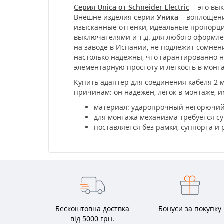
Серия Unica от Schneider Electric
- это вык
Внешне изделия серии
Уника
– воплощени
изысканные оттенки, идеальные пропорции
выключателями и т.д. для любого оформл
на заводе в Испании, не подлежит сомне
настолько надежны, что гарантированно не
элементарную простоту и легкость в мон
Купить адаптер для соединения кабеля 2 м
причинам: он надежен, легок в монтаже, и
материал: ударопрочный негорючий
для монтажа механизма требуется су
поставляется без рамки, суппорта и
Бескоштовна доствка
Бонуси за покупку
від 5000 грн.