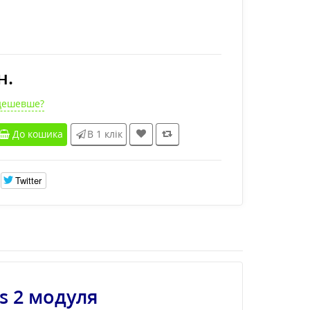
н.
дешевше?
До кошика
В 1 клік
Twitter
s 2 модуля