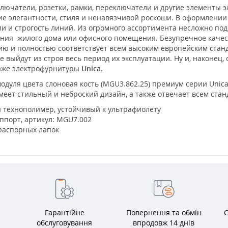
лючатели, розетки, рамки, переключатели и другие элементы 
е элегантности, стиля и ненавязчивой роскоши. В оформлени
 и строгость линий. Из огромного ассортимента несложно под
ения жилого дома или офисного помещения. Безупречное каче
нию и полностью соответствует всем высоким европейским ста
 выйдут из строя весь период их эксплуатации. Ну и, наконец,
таже электрофурнитуры
Unica
.
одуля цвета слоновая кость (MGU3.862.25) премиум серии Unica о
меет стильный и неброский дизайн, а также отвечает всем стан
 технополимер, устойчивый к ультрафиолету
ппорт, артикул: MGU7.002
 распорных лапок
Гарантійне
Повернення та обмін
С
обслуговування
впродовж 14 днів