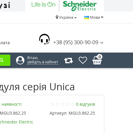
Україна
Мова
+38 (95) 300-90-09
плата
0
Вітаю,
увійдіть в кабінет
уля серія Unica
 наявності
0 відгуків
MGU3.862.25
Артикул:
MGU3.862.25
chneider Electric