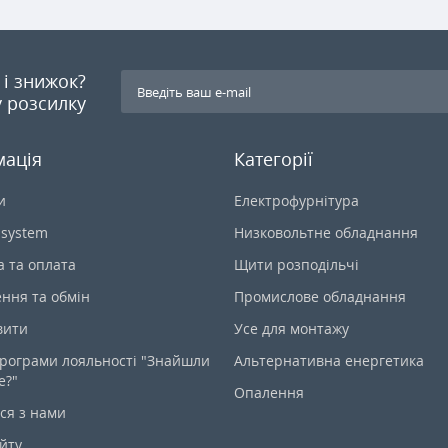
я і знижок?
 розсилку
мація
Категорії
и
Електрофурнітура
-system
Низковольтне обладнання
а та оплата
Щити розподільчі
ння та обмін
Промислове обладнання
вити
Усе для монтажу
рограми лояльності "Знайшли
Альтернативна енергетика
е?"
Опалення
ся з нами
йту