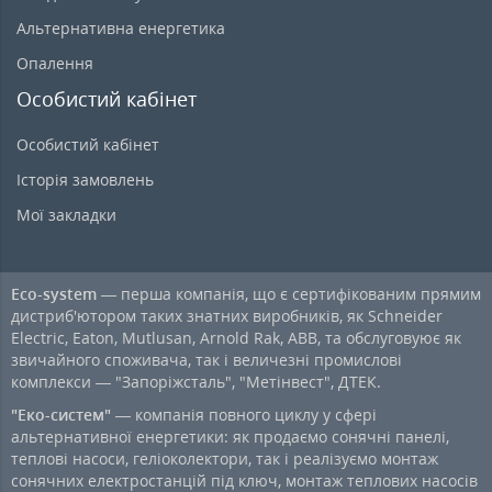
Альтернативна енергетика
Опалення
Особистий кабінет
Особистий кабінет
Історія замовлень
Мої закладки
Eco-system
— перша компанія, що є сертифікованим прямим
дистриб'ютором таких знатних виробників, як Schneider
Electric, Eaton, Mutlusan, Arnold Rak, ABB, та обслуговуює як
звичайного споживача, так і величезні промислові
комплекси — "Запоріжсталь", "Метінвест", ДТЕК.
"Еко-систем"
— компанія повного циклу у сфері
альтернативної енергетики: як продаємо сонячні панелі,
теплові насоси, геліоколектори, так і реалізуємо монтаж
сонячних електростанцій під ключ, монтаж теплових насосів