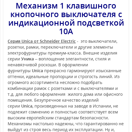
Механизм 1 клавишного
кнопочного выключателя с
индикационной подсветкой
10А
Серия Unica от Schneider Electric
- это выключатели,
розетки, рамки, переключатели и другие элементы
электрофурнитуры премиум-класса. Внешне изделия
серии
Уника
– воплощение элегантности, стиля и
ненавязчивой роскоши. В оформлении
фурнитуры
Unica
прекрасно гармонируют изысканные
оттенки, идеальные пропорции и строгость линий. Из
огромного ассортимента несложно подобрать
комбинации рамок с розетками и с выключателями и
т.д. для любого оформления жилого дома или офисного
помещения. Безупречное качество изделий
серии
Unica
, произведенных на заводе в Испании, не
подлежит сомнению и полностью соответствует всем
высоким европейским стандартам безопасности.
Механизмы настолько надежны, что гарантированно не
выйдут из строя весь период их эксплуатации. Ну и,