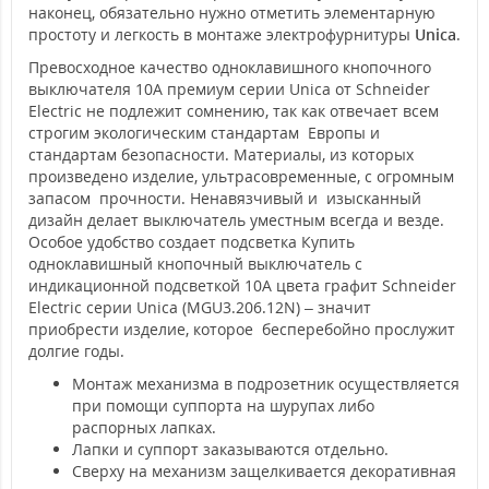
наконец, обязательно нужно отметить элементарную
простоту и легкость в монтаже электрофурнитуры
Unica
.
Превосходное качество одноклавишного кнопочного
выключателя 10А премиум серии Unica от Schneider
Electric не подлежит сомнению, так как отвечает всем
строгим экологическим стандартам Европы и
стандартам безопасности. Материалы, из которых
произведено изделие, ультрасовременные, с огромным
запасом прочности. Ненавязчивый и изысканный
дизайн делает выключатель уместным всегда и везде.
Особое удобство создает подсветка Купить
одноклавишный кнопочный выключатель с
индикационной подсветкой 10А цвета графит Schneider
Electric серии Unica (MGU3.206.12N) – значит
приобрести изделие, которое бесперебойно прослужит
долгие годы.
Монтаж механизма в подрозетник осуществляется
при помощи суппорта на шурупах либо
распорных лапках.
Лапки и суппорт заказываются отдельно.
Сверху на механизм защелкивается декоративная