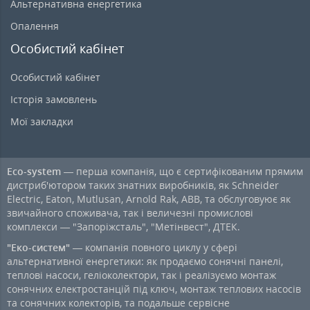
Альтернативна енергетика
Опалення
Особистий кабінет
Особистий кабінет
Історія замовлень
Мої закладки
Eco-system
— перша компанія, що є сертифікованим прямим
дистриб'ютором таких знатних виробників, як Schneider
Electric, Eaton, Mutlusan, Arnold Rak, ABB, та обслуговуює як
звичайного споживача, так і величезні промислові
комплекси — "Запоріжсталь", "Метінвест", ДТЕК.
"Еко-систем"
— компанія повного циклу у сфері
альтернативної енергетики: як продаємо сонячні панелі,
теплові насоси, геліоколектори, так і реалізуємо монтаж
сонячних електростанцій під ключ, монтаж теплових насосів
та сонячних колекторів, та подальше сервісне