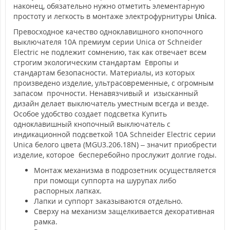
наконец, обязательно нужно отметить элементарную
простоту и легкость в монтаже электрофурнитуры
Unica
.
Превосходное качество одноклавишного кнопочного
выключателя 10А премиум серии Unica от Schneider
Electric не подлежит сомнению, так как отвечает всем
строгим экологическим стандартам Европы и
стандартам безопасности. Материалы, из которых
произведено изделие, ультрасовременные, с огромным
запасом прочности. Ненавязчивый и изысканный
дизайн делает выключатель уместным всегда и везде.
Особое удобство создает подсветка Купить
одноклавишный кнопочный выключатель с
индикационной подсветкой 10А Schneider Electric серии
Unica белого цвета (MGU3.206.18N) – значит приобрести
изделие, которое бесперебойно прослужит долгие годы.
Монтаж механизма в подрозетник осуществляется
при помощи суппорта на шурупах либо
распорных лапках.
Лапки и суппорт заказываются отдельно.
Сверху на механизм защелкивается декоративная
рамка.