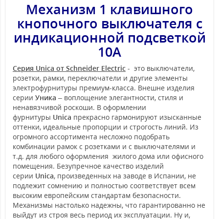
Механизм 1 клавишного
кнопочного выключателя с
индикационной подсветкой
10А
Серия Unica от Schneider Electric
- это выключатели,
розетки, рамки, переключатели и другие элементы
электрофурнитуры премиум-класса. Внешне изделия
серии
Уника
– воплощение элегантности, стиля и
ненавязчивой роскоши. В оформлении
фурнитуры
Unica
прекрасно гармонируют изысканные
оттенки, идеальные пропорции и строгость линий. Из
огромного ассортимента несложно подобрать
комбинации рамок с розетками и с выключателями и
т.д. для любого оформления жилого дома или офисного
помещения. Безупречное качество изделий
серии
Unica
, произведенных на заводе в Испании, не
подлежит сомнению и полностью соответствует всем
высоким европейским стандартам безопасности.
Механизмы настолько надежны, что гарантированно не
выйдут из строя весь период их эксплуатации. Ну и,