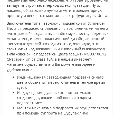
Механизмы настолько надежны, что гарантированно не
выйдут из строя весь период их эксплуатации. Ну и,
наконец, обязательно нужно отметить элементарную
простоту и легкость в монтаже электрофурнитуры
Unica
.
Выключатель типа «звонок» с подсветкой от Schneider
Electric прекрасно справляется с возложенными на него
функциями, благодаря высочайшему качеству надежных
механизмов, и имеет классический дизайн, лишенный
ненужных деталей. Исходя из этого, очевидно, что
стоит купить одноклавишный кнопочный выключатель
типа «звонок» с подсветкой цвета графит (MGU3.106.12
CN) серии Unica Class 10А, а в нашем интернет-
магазине осуществить это Вы можете выгоднее и
удобнее всего.
Индикационная светодиодная подсветка синего
цвета обозначит переключатель в темное время
суток.
Из двух одномодульных кнопок возможно
создание двухклавишной кнопки в одном
подрозетнике.
Монтаж механизма в подрозетник осуществляется
при помощи суппорта на шурупах либо