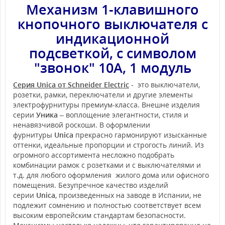
Механизм 1-клавишного
кнопочного выключателя с
индикационной
подсветкой, с символом
"звонок" 10А, 1 модуль
Серия Unica от Schneider Electric
- это выключатели,
розетки, рамки, переключатели и другие элементы
электрофурнитуры премиум-класса. Внешне изделия
серии
Уника
– воплощение элегантности, стиля и
ненавязчивой роскоши. В оформлении
фурнитуры
Unica
прекрасно гармонируют изысканные
оттенки, идеальные пропорции и строгость линий. Из
огромного ассортимента несложно подобрать
комбинации рамок с розетками и с выключателями и
т.д. для любого оформления жилого дома или офисного
помещения. Безупречное качество изделий
серии
Unica
, произведенных на заводе в Испании, не
подлежит сомнению и полностью соответствует всем
высоким европейским стандартам безопасности.