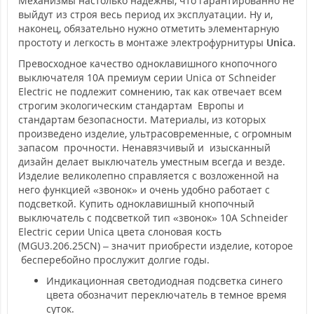
Механизмы настолько надежны, что гарантированно не
выйдут из строя весь период их эксплуатации. Ну и,
наконец, обязательно нужно отметить элементарную
простоту и легкость в монтаже электрофурнитуры
Unica
.
Превосходное качество одноклавишного кнопочного
выключателя 10А премиум серии Unica от Schneider
Electric не подлежит сомнению, так как отвечает всем
строгим экологическим стандартам Европы и
стандартам безопасности. Материалы, из которых
произведено изделие, ультрасовременные, с огромным
запасом прочности. Ненавязчивый и изысканный
дизайн делает выключатель уместным всегда и везде.
Изделие великолепно справляется с возложенной на
него функцией «звонок» и очень удобно работает с
подсветкой. Купить одноклавишный кнопочный
выключатель с подсветкой тип «звонок» 10А Schneider
Electric серии Unica цвета слоновая кость
(MGU3.206.25СN) – значит приобрести изделие, которое
бесперебойно прослужит долгие годы.
Индикационная светодиодная подсветка синего
цвета обозначит переключатель в темное время
суток.