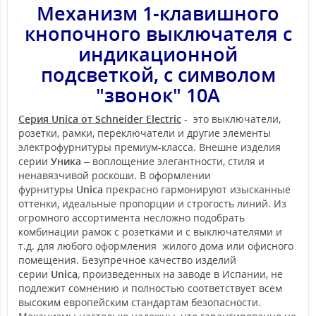
Механизм 1-клавишного
кнопочного выключателя с
индикационной
подсветкой, с символом
"звонок" 10А
Серия Unica от Schneider Electric
- это выключатели,
розетки, рамки, переключатели и другие элементы
электрофурнитуры премиум-класса. Внешне изделия
серии
Уника
– воплощение элегантности, стиля и
ненавязчивой роскоши. В оформлении
фурнитуры
Unica
прекрасно гармонируют изысканные
оттенки, идеальные пропорции и строгость линий. Из
огромного ассортимента несложно подобрать
комбинации рамок с розетками и с выключателями и
т.д. для любого оформления жилого дома или офисного
помещения. Безупречное качество изделий
серии
Unica
, произведенных на заводе в Испании, не
подлежит сомнению и полностью соответствует всем
высоким европейским стандартам безопасности.