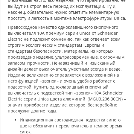
Механизмы настолько надежны, что гарантированно не
выйдут из строя весь период их эксплуатации. Ну и,
наконец, обязательно нужно отметить элементарную
простоту и легкость в монтаже электрофурнитуры
Unica
.
Превосходное качество одноклавишного кнопочного
выключателя 10А премиум серии Unica от Schneider
Electric не подлежит сомнению, так как отвечает всем
строгим экологическим стандартам Европы и
стандартам безопасности. Материалы, из которых
произведено изделие, ультрасовременные, с огромным
запасом прочности. Ненавязчивый и изысканный
дизайн делает выключатель уместным всегда и везде.
Изделие великолепно справляется с возложенной на
него функцией «звонок» и очень удобно работает с
подсветкой. Купить одноклавишный кнопочный
выключатель с подсветкой тип «звонок» 10А Schneider
Electric серии Unica цвета алюминий (MGU3.206.30СN) –
значит приобрести изделие, которое бесперебойно
прослужит долгие годы.
Индикационная светодиодная подсветка синего
цвета обозначит переключатель в темное время
суток.