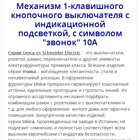
Механизм 1-клавишного
кнопочного выключателя с
индикационной
подсветкой, с символом
"звонок" 10А
Серия Unica от Schneider Electric
- это выключатели,
розетки, рамки, переключатели и другие элементы
электрофурнитуры премиум-класса. Внешне изделия
серии
Уника
– воплощение элегантности, стиля и
ненавязчивой роскоши. В оформлении
фурнитуры
Unica
прекрасно гармонируют изысканные
оттенки, идеальные пропорции и строгость линий. Из
огромного ассортимента несложно подобрать
комбинации рамок с розетками и с выключателями и
т.д. для любого оформления жилого дома или офисного
помещения. Безупречное качество изделий
серии
Unica
, произведенных на заводе в Испании, не
подлежит сомнению и полностью соответствует всем
высоким европейским стандартам безопасности.