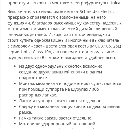
простоту и легкость в монтаже электрофурнитуры
Unica
.
Выключатель с символом «свет» от Schneider Electric
прекрасно справляется с возложенными на него
функциями, благодаря высочайшему качеству надежных
механизмов, и имеет классический дизайн, лишенный
ненужных деталей. Исходя из этого, очевидно, что
стоит купить одноклавишный кнопочный выключатель
с символом «свет» цвета слоновая кость (MGU3.106. 25L)
серии Unica Class 10А, а в нашем интернет-магазине
осуществить это Вы можете выгоднее и удобнее всего.
Из двух одномодульных кнопок возможно
создание двухклавишной кнопки в одном
подрозетнике.
Монтаж механизма в подрозетник осуществляется
при помощи суппорта на шурупах либо
распорных лапках.
Лапки и суппорт заказываются отдельно.
Сверху на механизм защелкивается декоративная
рамка.
Рамка также заказывается отдельно.
Материал: ударопрочный негорючий