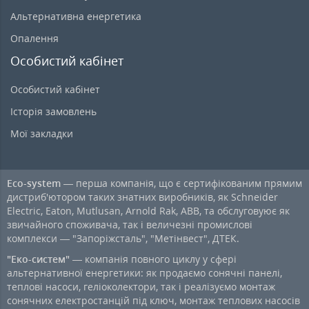
Альтернативна енергетика
Опалення
Особистий кабінет
Особистий кабінет
Історія замовлень
Мої закладки
Eco-system
— перша компанія, що є сертифікованим прямим
дистриб'ютором таких знатних виробників, як Schneider
Electric, Eaton, Mutlusan, Arnold Rak, ABB, та обслуговуює як
звичайного споживача, так і величезні промислові
комплекси — "Запоріжсталь", "Метінвест", ДТЕК.
"Еко-систем"
— компанія повного циклу у сфері
альтернативної енергетики: як продаємо сонячні панелі,
теплові насоси, геліоколектори, так і реалізуємо монтаж
сонячних електростанцій під ключ, монтаж теплових насосів