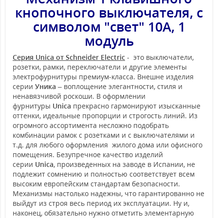
кнопочного выключателя, с
символом "свет" 10А, 1
модуль
Серия Unica от Schneider Electric
- это выключатели,
розетки, рамки, переключатели и другие элементы
электрофурнитуры премиум-класса. Внешне изделия
серии
Уника
– воплощение элегантности, стиля и
ненавязчивой роскоши. В оформлении
фурнитуры
Unica
прекрасно гармонируют изысканные
оттенки, идеальные пропорции и строгость линий. Из
огромного ассортимента несложно подобрать
комбинации рамок с розетками и с выключателями и
т.д. для любого оформления жилого дома или офисного
помещения. Безупречное качество изделий
серии
Unica
, произведенных на заводе в Испании, не
подлежит сомнению и полностью соответствует всем
высоким европейским стандартам безопасности.
Механизмы настолько надежны, что гарантированно не
выйдут из строя весь период их эксплуатации. Ну и,
наконец, обязательно нужно отметить элементарную