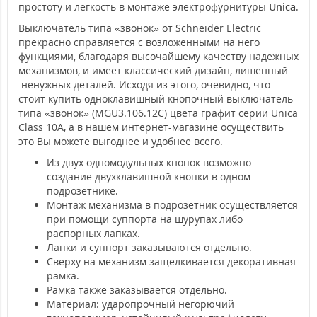
простоту и легкость в монтаже электрофурнитуры
Unica
.
Выключатель типа «звонок» от Schneider Electric
прекрасно справляется с возложенными на него
функциями, благодаря высочайшему качеству надежных
механизмов, и имеет классический дизайн, лишенный
ненужных деталей. Исходя из этого, очевидно, что
стоит купить одноклавишный кнопочный выключатель
типа «звонок» (MGU3.106.12C) цвета графит серии Unica
Class 10А, а в нашем интернет-магазине осуществить
это Вы можете выгоднее и удобнее всего.
Из двух одномодульных кнопок возможно
создание двухклавишной кнопки в одном
подрозетнике.
Монтаж механизма в подрозетник осуществляется
при помощи суппорта на шурупах либо
распорных лапках.
Лапки и суппорт заказываются отдельно.
Сверху на механизм защелкивается декоративная
рамка.
Рамка также заказывается отдельно.
Материал: ударопрочный негорючий