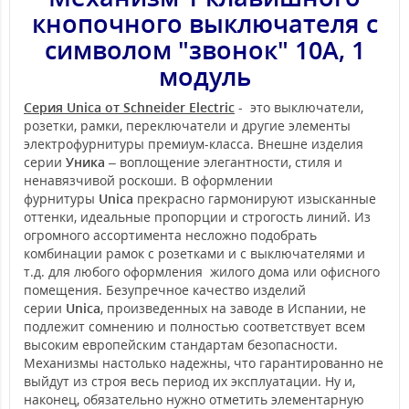
кнопочного выключателя с
символом "звонок" 10А, 1
модуль
Серия Unica от Schneider Electric
- это выключатели,
розетки, рамки, переключатели и другие элементы
электрофурнитуры премиум-класса. Внешне изделия
серии
Уника
– воплощение элегантности, стиля и
ненавязчивой роскоши. В оформлении
фурнитуры
Unica
прекрасно гармонируют изысканные
оттенки, идеальные пропорции и строгость линий. Из
огромного ассортимента несложно подобрать
комбинации рамок с розетками и с выключателями и
т.д. для любого оформления жилого дома или офисного
помещения. Безупречное качество изделий
серии
Unica
, произведенных на заводе в Испании, не
подлежит сомнению и полностью соответствует всем
высоким европейским стандартам безопасности.
Механизмы настолько надежны, что гарантированно не
выйдут из строя весь период их эксплуатации. Ну и,
наконец, обязательно нужно отметить элементарную