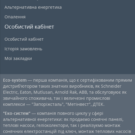
Альтернативна енергетика
Опалення
Особистий кабінет
Особистий кабінет
Історія замовлень
Мої закладки
Eco-system
— перша компанія, що є сертифікованим прямим
дистриб'ютором таких знатних виробників, як Schneider
Electric, Eaton, Mutlusan, Arnold Rak, ABB, та обслуговуює як
звичайного споживача, так і величезні промислові
комплекси — "Запоріжсталь", "Метінвест", ДТЕК.
"Еко-систем"
— компанія повного циклу у сфері
альтернативної енергетики: як продаємо сонячні панелі,
теплові насоси, геліоколектори, так і реалізуємо монтаж
сонячних електростанцій під ключ, монтаж теплових насосів