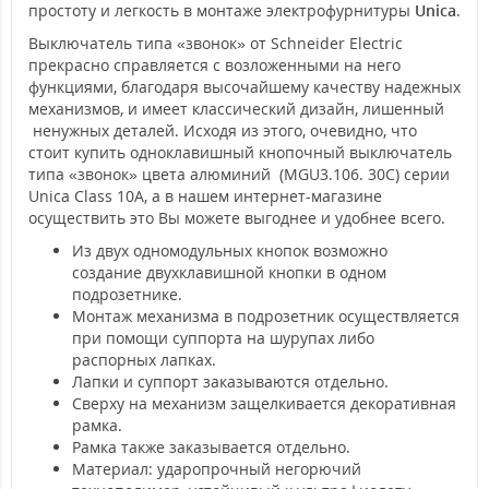
простоту и легкость в монтаже электрофурнитуры
Unica
.
Выключатель типа «звонок» от Schneider Electric
прекрасно справляется с возложенными на него
функциями, благодаря высочайшему качеству надежных
механизмов, и имеет классический дизайн, лишенный
ненужных деталей. Исходя из этого, очевидно, что
стоит купить одноклавишный кнопочный выключатель
типа «звонок» цвета алюминий (MGU3.106. 30C) серии
Unica Class 10А, а в нашем интернет-магазине
осуществить это Вы можете выгоднее и удобнее всего.
Из двух одномодульных кнопок возможно
создание двухклавишной кнопки в одном
подрозетнике.
Монтаж механизма в подрозетник осуществляется
при помощи суппорта на шурупах либо
распорных лапках.
Лапки и суппорт заказываются отдельно.
Сверху на механизм защелкивается декоративная
рамка.
Рамка также заказывается отдельно.
Материал: ударопрочный негорючий