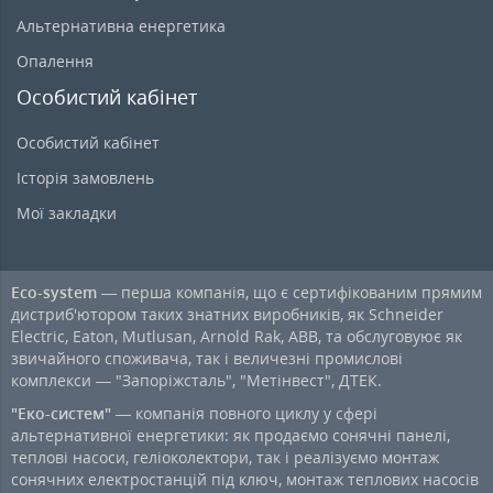
Альтернативна енергетика
Опалення
Особистий кабінет
Особистий кабінет
Історія замовлень
Мої закладки
Eco-system
— перша компанія, що є сертифікованим прямим
дистриб'ютором таких знатних виробників, як Schneider
Electric, Eaton, Mutlusan, Arnold Rak, ABB, та обслуговуює як
звичайного споживача, так і величезні промислові
комплекси — "Запоріжсталь", "Метінвест", ДТЕК.
"Еко-систем"
— компанія повного циклу у сфері
альтернативної енергетики: як продаємо сонячні панелі,
теплові насоси, геліоколектори, так і реалізуємо монтаж
сонячних електростанцій під ключ, монтаж теплових насосів