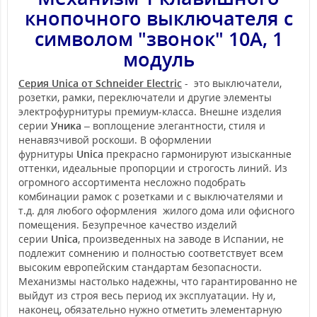
кнопочного выключателя с
символом "звонок" 10А, 1
модуль
Серия Unica от Schneider Electric
- это выключатели,
розетки, рамки, переключатели и другие элементы
электрофурнитуры премиум-класса. Внешне изделия
серии
Уника
– воплощение элегантности, стиля и
ненавязчивой роскоши. В оформлении
фурнитуры
Unica
прекрасно гармонируют изысканные
оттенки, идеальные пропорции и строгость линий. Из
огромного ассортимента несложно подобрать
комбинации рамок с розетками и с выключателями и
т.д. для любого оформления жилого дома или офисного
помещения. Безупречное качество изделий
серии
Unica
, произведенных на заводе в Испании, не
подлежит сомнению и полностью соответствует всем
высоким европейским стандартам безопасности.
Механизмы настолько надежны, что гарантированно не
выйдут из строя весь период их эксплуатации. Ну и,
наконец, обязательно нужно отметить элементарную