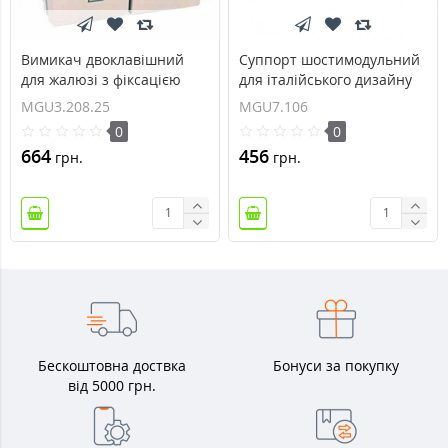
Вимикач двоклавішний
Суппорт шостимодульний
для жалюзі з фіксацією
для італійського дизайну
10А серія Unica
метал Unica MGU7.106
MGU3.208.25
MGU7.106
MGU3.208.25
0
0
664
456
грн.
грн.
Бескоштовна доствка
Бонуси за покупку
від 5000 грн.