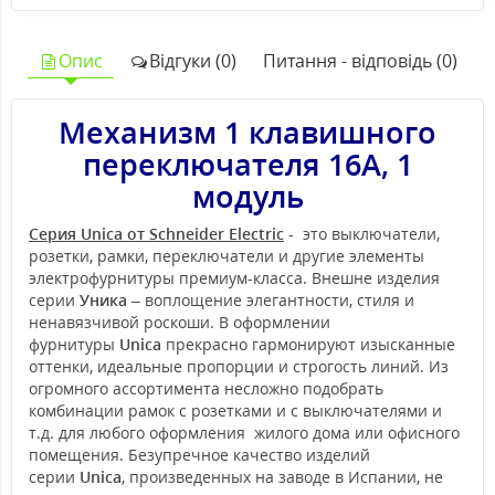
Опис
Відгуки (0)
Питання - відповідь (0)
Механизм 1 клавишного
переключателя 16А, 1
модуль
Серия Unica от Schneider Electric
- это выключатели,
розетки, рамки, переключатели и другие элементы
электрофурнитуры премиум-класса. Внешне изделия
серии
Уника
– воплощение элегантности, стиля и
ненавязчивой роскоши. В оформлении
фурнитуры
Unica
прекрасно гармонируют изысканные
оттенки, идеальные пропорции и строгость линий. Из
огромного ассортимента несложно подобрать
комбинации рамок с розетками и с выключателями и
т.д. для любого оформления жилого дома или офисного
помещения. Безупречное качество изделий
серии
Unica
, произведенных на заводе в Испании, не