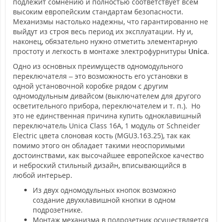
подлежит сомнению и полностью соответствует всем
высоким европейским стандартам безопасности.
Механизмы настолько надежны, что гарантированно не
выйдут из строя весь период их эксплуатации. Ну и,
наконец, обязательно нужно отметить элементарную
простоту и легкость в монтаже электрофурнитуры
Unica
.
Одно из основных преимуществ одномодульного
переключателя – это возможность его установки в
одной установочной коробке рядом с другим
одномодульным дивайсом (выключателем для другого
осветительного прибора, переключателем и т. п.). Но
это не единственная причина купить одноклавишный
переключатель Unica Class 16А, 1 модуль от Schneider
Electric цвета слоновая кость (MGU3.163.25), так как
помимо этого он обладает такими неоспоримыми
достоинствами, как высочайшее европейское качество
и неброский стильный дизайн, вписывающийся в
любой интерьер.
Из двух одномодульных кнопок возможно
создание двухклавишной кнопки в одном
подрозетнике.
Монтаж механизма в подрозетник осуществляется