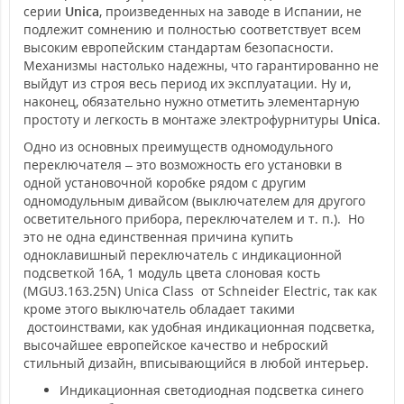
серии
Unica
, произведенных на заводе в Испании, не
подлежит сомнению и полностью соответствует всем
высоким европейским стандартам безопасности.
Механизмы настолько надежны, что гарантированно не
выйдут из строя весь период их эксплуатации. Ну и,
наконец, обязательно нужно отметить элементарную
простоту и легкость в монтаже электрофурнитуры
Unica
.
Одно из основных преимуществ одномодульного
переключателя – это возможность его установки в
одной установочной коробке рядом с другим
одномодульным дивайсом (выключателем для другого
осветительного прибора, переключателем и т. п.). Но
это не одна единственная причина купить
одноклавишный переключатель с индикационной
подсветкой 16А, 1 модуль цвета слоновая кость
(MGU3.163.25N) Unica Class от Schneider Electric, так как
кроме этого выключатель обладает такими
достоинствами, как удобная индикационная подсветка,
высочайшее европейское качество и неброский
стильный дизайн, вписывающийся в любой интерьер.
Индикационная светодиодная подсветка синего