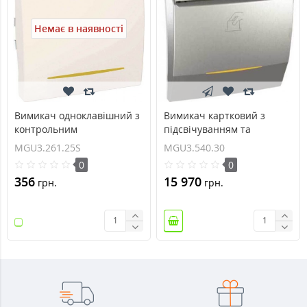
Немає в наявності
Вимикач одноклавішний з
Вимикач картковий з
контрольним
підсвічуванням та
підсвічуванням 16А серія
витримкою часу серія
MGU3.261.25S
MGU3.540.30
Unica MGU3.261.25S
Unica MGU3.540.30
0
0
356
15 970
грн.
грн.