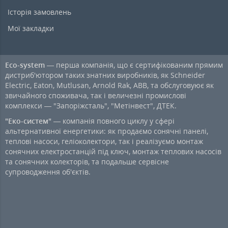
Історія замовлень
Мої закладки
Eco-system
— перша компанія, що є сертифікованим прямим
дистриб'ютором таких знатних виробників, як Schneider
Electric, Eaton, Mutlusan, Arnold Rak, ABB, та обслуговуює як
звичайного споживача, так і величезні промислові
комплекси — "Запоріжсталь", "Метінвест", ДТЕК.
"Еко-систем"
— компанія повного циклу у сфері
альтернативної енергетики: як продаємо сонячні панелі,
теплові насоси, геліоколектори, так і реалізуємо монтаж
сонячних електростанцій під ключ, монтаж теплових насосів
та сонячних колекторів, та подальше сервісне
супроводження об'єктів.