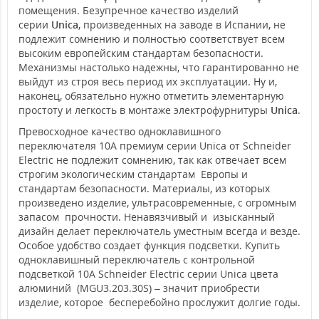
помещения. Безупречное качество изделий
серии
Unica
, произведенных на заводе в Испании, не
подлежит сомнению и полностью соответствует всем
высоким европейским стандартам безопасности.
Механизмы настолько надежны, что гарантированно не
выйдут из строя весь период их эксплуатации. Ну и,
наконец, обязательно нужно отметить элементарную
простоту и легкость в монтаже электрофурнитуры
Unica
.
Превосходное качество одноклавишного
переключателя 10А премиум серии Unica от Schneider
Electric не подлежит сомнению, так как отвечает всем
строгим экологическим стандартам Европы и
стандартам безопасности. Материалы, из которых
произведено изделие, ультрасовременные, с огромным
запасом прочности. Ненавязчивый и изысканный
дизайн делает переключатель уместным всегда и везде.
Особое удобство создает функция подсветки. Купить
одноклавишный переключатель с контрольной
подсветкой 10А Schneider Electric серии Unica цвета
алюминий (MGU3.203.30S) – значит приобрести
изделие, которое бесперебойно прослужит долгие годы.