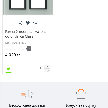
Рамка 2-постова "матове
скло" Unica Class
MGU68.004.7C3
MGU68.004.7C3
0
4 029
грн.
Бескоштовна доствка
Бонуси за покупку