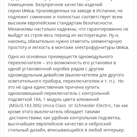
помещения. Безупречное качество изделий
серии
Unica
, произведенных на заводе в Испании, не
подлежит сомнению и полностью соответствует всем
высоким европейским стандартам безопасности.
Механизмы настолько надежны, что гарантированно не
выйдут из строя весь период их эксплуатации. Ну и,
наконец, обязательно нужно отметить элементарную
простоту и легкость в монтаже электрофурнитуры
Unica
.
Одно из основных преимуществ одномодульного
переключателя – это возможность его установки в
одной установочной коробке рядом с другим
одномодульным дивайсом (выключателем для другого
осветительного прибора, переключателем и т. п.). Но
это не одна единственная причина купить
одноклавишный переключатель с контрольной
подсветкой 16А, 1 модуль цвета алюминий
(MGU3.163.30S) Unica Class от Schneider Electric, так как
кроме этого выключатель обладает такими
достоинствами, как удобная контрольная подсветка,
высочайшее европейское качество и неброский
стильный дизайн, вписывающийся в любой интерьер.