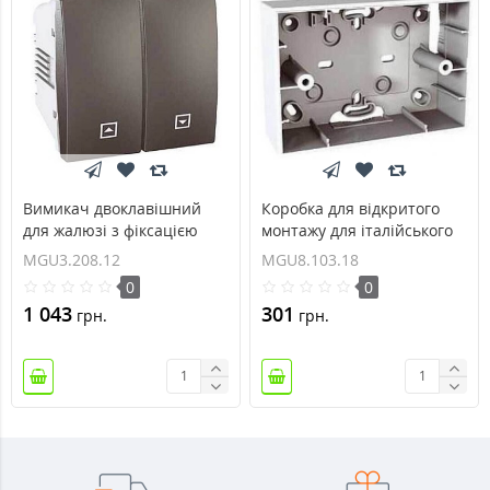
Вимикач двоклавішний
Коробка для відкритого
для жалюзі з фіксацією
монтажу для італійського
10А серія Unica
дизайну трьохмодульна
MGU3.208.12
MGU8.103.18
MGU3.208.12
Unica MGU8.103.18
0
0
1 043
301
грн.
грн.