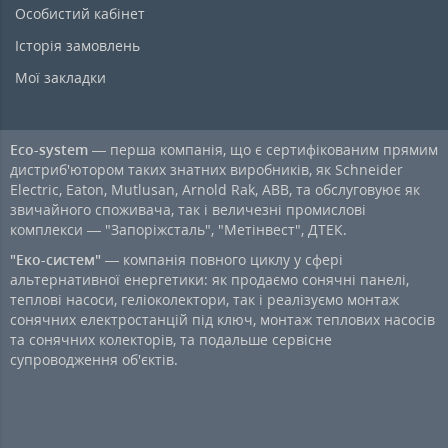
Особистий кабінет
Історія замовлень
Мої закладки
Eco-system
— перша компанія, що є сертифікованим прямим
дистриб'ютором таких знатних виробників, як Schneider
Electric, Eaton, Mutlusan, Arnold Rak, ABB, та обслуговуює як
звичайного споживача, так і величезні промислові
комплекси — "Запоріжсталь", "Метінвест", ДТЕК.
"Еко-систем"
— компанія повного циклу у сфері
альтернативної енергетики: як продаємо сонячні панелі,
теплові насоси, геліоколектори, так і реалізуємо монтаж
сонячних електростанцій під ключ, монтаж теплових насосів
та сонячних колекторів, та подальше сервісне
супроводження об'єктів.