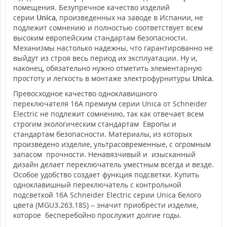
помещения. Безупречное качество изделий
серии
Unica
, произведенных на заводе в Испании, не
подлежит сомнению и полностью соответствует всем
высоким европейским стандартам безопасности.
Механизмы настолько надежны, что гарантированно не
выйдут из строя весь период их эксплуатации. Ну и,
наконец, обязательно нужно отметить элементарную
простоту и легкость в монтаже электрофурнитуры
Unica
.
Превосходное качество одноклавишного
переключателя 16А премиум серии Unica от Schneider
Electric не подлежит сомнению, так как отвечает всем
строгим экологическим стандартам Европы и
стандартам безопасности. Материалы, из которых
произведено изделие, ультрасовременные, с огромным
запасом прочности. Ненавязчивый и изысканный
дизайн делает переключатель уместным всегда и везде.
Особое удобство создает функция подсветки. Купить
одноклавишный переключатель с контрольной
подсветкой 16А Schneider Electric серии Unica белого
цвета (MGU3.263.18S) – значит приобрести изделие,
которое бесперебойно прослужит долгие годы.