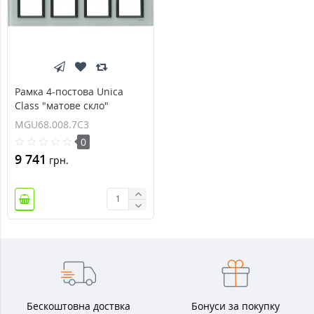
Рамка 4-постова Unica
Class "матове скло"
MGU68.008.7C3
MGU68.008.7C3
0
9 741
грн.
Бескоштовна доствка
Бонуси за покупку