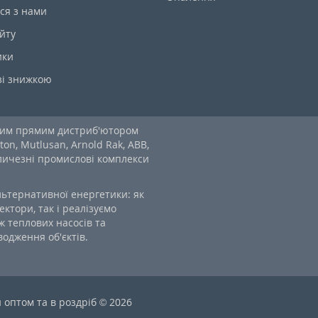
ся з нами
йту
ики
зі знижкою
ним прямим дистриб'ютором
ton, Mutlusan, Arnold Rak, ABB,
еличезні промислові комплекси
льтернативної енергетики: як
ектори, так і реалізуємо
 теплових насосів та
одження об'єктів.
оптом та в роздріб © 2026