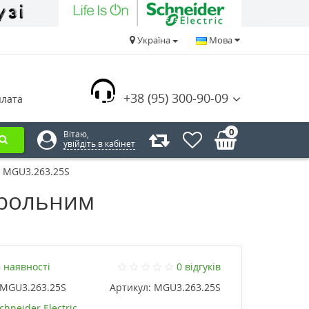
Україна
Мова
+38 (95) 300-90-09
плата
0
Вітаю,
увійдіть в кабінет
a MGU3.263.25S
трольним
 наявності
0 відгуків
MGU3.263.25S
Артикул:
MGU3.263.25S
chneider Electric