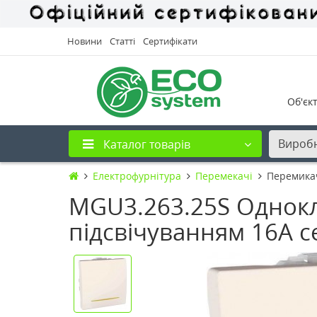
Новини
Статті
Сертифікати
Об'єк
Вироб
Каталог товарів
Електрофурнітура
Перемекачі
Перемикач
MGU3.263.25S Однок
підсвічуванням 16А с