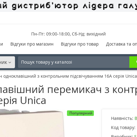
Пн-Пт: 09:00-18:00, Сб-Нд: вихідний
ти
Відгуки про магазин
Відгуки про товар
Доставка та о
ник
 одноклавішний з контрольним підсвічуванням 16А серія Unic
лавішний перемикач з кон
ерія Unica
Популярний
Наявність:
В
Код товару:
Виробник:
S