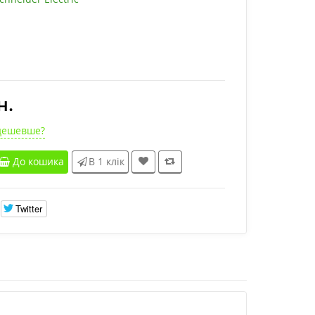
н.
дешевше?
До кошика
В 1 клік
Twitter