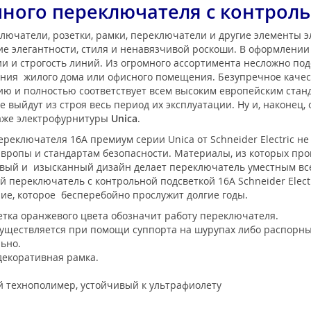
ного переключателя с контроль
лючатели, розетки, рамки, переключатели и другие элементы 
е элегантности, стиля и ненавязчивой роскоши. В оформлени
 и строгость линий. Из огромного ассортимента несложно под
ения жилого дома или офисного помещения. Безупречное каче
нию и полностью соответствует всем высоким европейским ста
 выйдут из строя весь период их эксплуатации. Ну и, наконец,
таже электрофурнитуры
Unica
.
реключателя 16А премиум серии Unica от Schneider Electric не
вропы и стандартам безопасности. Материалы, из которых про
ый и изысканный дизайн делает переключатель уместным всегд
переключатель с контрольной подсветкой 16А Schneider Electr
лие, которое бесперебойно прослужит долгие годы.
тка оранжевого цвета обозначит работу переключателя.
уществляется при помощи суппорта на шурупах либо распорны
льно.
декоративная рамка.
 технополимер, устойчивый к ультрафиолету