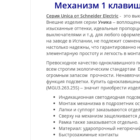
Механизм 1 клавиш
Серия Unica от Schneider Electric
- это вык
Внешне изделия серии
Уника
– воплощени
изысканные оттенки, идеальные пропорции
выключателями и т.д. для любого оформл
на заводе в Испании, не подлежит сомне
настолько надежны, что гарантированно не
элементарную простоту и легкость в мон
Превосходное качество одноклавишного пе
всем строгим экологическим стандартам Е
огромным запасом прочности. Ненавязчив
функция подсветки. Купить одноклавишный 
(MGU3.263.25S) – значит приобрести изде
Индикационная светодиодная подсве
Монтаж механизма в подрозетник ос
Лапки и суппорт заказываются отде
Сверху на механизм защелкивается 
Рамка также заказывается отдельно.
Материал: ударопрочный негорючий
Быстрозажимные контакты