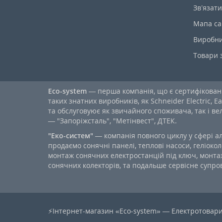
Зв’язати
Мапа са
Виробн
Товари 
Eco-system
— перша компанія, що є сертифікова
таких знатних виробників, як Schneider Electric, Ea
та обслуговуює як звичайного споживача, так і в
— "Запоріжсталь", "Метінвест", ДТЕК.
"Еко-систем"
— компанія повного циклу у сфері а
продаємо сонячні панелі, теплові насоси, геліокол
монтаж сонячних електростанцій під ключ, монтаж
сонячних колекторів, та подальше сервісне супров
⚡Інтернет-магазин «Eco-system» — Електротовари 