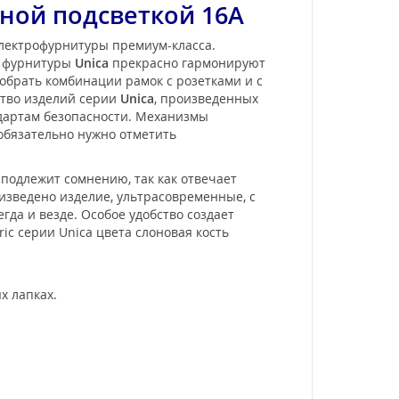
ной подсветкой 16А
электрофурнитуры премиум-класса.
и фурнитуры
Unica
прекрасно гармонируют
обрать комбинации рамок с розетками и с
ство изделий серии
Unica
, произведенных
ндартам безопасности. Механизмы
 обязательно нужно отметить
 подлежит сомнению, так как отвечает
изведено изделие, ультрасовременные, с
а и везде. Особое удобство создает
ic серии Unica цвета слоновая кость
х лапках.