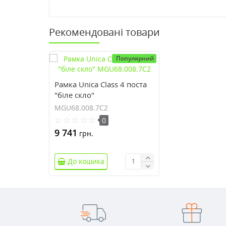
Рекомендовані товари
Популярний
Рамка Unica Class 4 поста
"біле скло"
MGU68.008.7C2
MGU68.008.7C2
0
9 741
грн.
До кошика