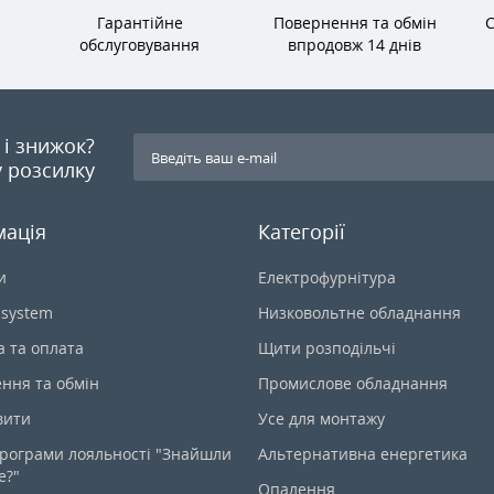
Гарантійне
Повернення та обмін
С
обслуговування
впродовж 14 днів
я і знижок?
 розсилку
мація
Категорії
и
Електрофурнітура
-system
Низковольтне обладнання
а та оплата
Щити розподільчі
ння та обмін
Промислове обладнання
вити
Усе для монтажу
рограми лояльності "Знайшли
Альтернативна енергетика
е?"
Опалення