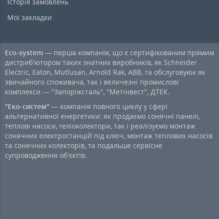
Історія замовлень
Мої закладки
Eco-system
— перша компанія, що є сертифікованим прямим
дистриб'ютором таких знатних виробників, як Schneider
Electric, Eaton, Mutlusan, Arnold Rak, ABB, та обслуговуює як
звичайного споживача, так і величезні промислові
комплекси — "Запоріжсталь", "Метінвест", ДТЕК.
"Еко-систем"
— компанія повного циклу у сфері
альтернативної енергетики: як продаємо сонячні панелі,
теплові насоси, геліоколектори, так і реалізуємо монтаж
сонячних електростанцій під ключ, монтаж теплових насосів
та сонячних колекторів, та подальше сервісне
супроводження об'єктів.