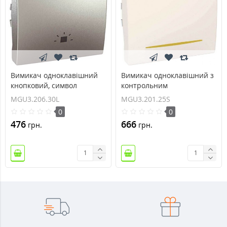
Вимикач одноклавішний
Вимикач одноклавішний з
кнопковий, символ
контрольним
`світло` Unica 10А
підсвічуванням 10А серія
MGU3.206.30L
MGU3.201.25S
MGU3.206.30L
Unica MGU3.201.25S
0
0
476
666
грн.
грн.