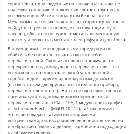
серии
Unica
, произведенных на заводе в Испании, не
подлежит сомнению и полностью соответствует всем
высоким европейским стандартам безопасности.
Механизмы настолько надежны, что гарантированно не
выйдут из строя весь период их эксплуатации. Ну и,
наконец, обязательно нужно отметить элементарную
простоту и легкость в монтаже электрофурнитуры
Unica
.
В помещениях с очень длинными коридорами не
обойтись без перекрестных выключателей и
переключателей. Одно из основных преимуществ
перекрестного одномодульного переключателя – это
возможность его монтажа в одной установочной
коробке рядом с другим одномодульным дивайсом
(выключателем для другого осветительного прибора,
переключателем и т. п.). Но это не одна единственная
причина купить одноклавишный перекрестный
переключатель Unica Class 10А, 1 модуль цвета графит
от Schneider Electric (MGU3.105.12), так как помимо
этого, он обладает такими неоспоримыми
достоинствами, как высочайшее европейское качество
и неброский стильный дизайн, гармонично подходящий
к любому интерьеру.