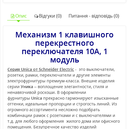
Опис
Відгуки (0)
Питання - відповідь (0)
Механизм 1 клавишного
перекрестного
переключателя 10А, 1
модуль
Серия Unica от Schneider Electric
- это выключатели,
розетки, рамки, переключатели и другие элементы
электрофурнитуры премиум-класса. Внешне изделия
серии
Уника
– воплощение элегантности, стиля и
ненавязчивой роскоши. В оформлении
фурнитуры
Unica
прекрасно гармонируют изысканные
оттенки, идеальные пропорции и строгость линий. Из
огромного ассортимента несложно подобрать
комбинации рамок с розетками и с выключателями и
т.д. для любого оформления жилого дома или офисного
помещения. Безупречное качество изделий