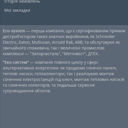
Історія замовлень
Мої закладки
Eco-system
— перша компанія, що є сертифікованим прямим
дистриб'ютором таких знатних виробників, як Schneider
Electric, Eaton, Mutlusan, Arnold Rak, ABB, та обслуговуює як
звичайного споживача, так і величезні промислові
комплекси — "Запоріжсталь", "Метінвест", ДТЕК.
"Еко-систем"
— компанія повного циклу у сфері
альтернативної енергетики: як продаємо сонячні панелі,
теплові насоси, геліоколектори, так і реалізуємо монтаж
сонячних електростанцій під ключ, монтаж теплових насосів
та сонячних колекторів, та подальше сервісне
супроводження об'єктів.