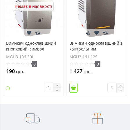
Немає в наявності
Вимикач одноклавішний
Вимикач одноклавішний з
кнопковий, символ
контрольним
`світло` Unica 10А
підсвічуванням 16А серія
MGU3.106.30L
MGU3.161.12S
MGU3.106.30L
Unica MGU3.161.12S
0
0
190
1 427
грн.
грн.