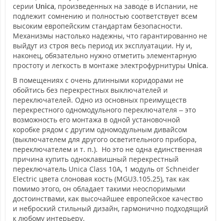
серии
Unica
, произведенных на заводе в Испании, не
подлежит сомнению и полностью соответствует всем
высоким европейским стандартам безопасности.
Механизмы настолько надежны, что гарантированно не
выйдут из строя весь период их эксплуатации. Ну и,
наконец, обязательно нужно отметить элементарную
простоту и легкость в монтаже электрофурнитуры
Unica
.
В помещениях с очень длинными коридорами не
обойтись без перекрестных выключателей и
переключателей. Одно из основных преимуществ
перекрестного одномодульного переключателя – это
возможность его монтажа в одной установочной
коробке рядом с другим одномодульным дивайсом
(выключателем для другого осветительного прибора,
переключателем и т. п.). Но это не одна единственная
причина купить одноклавишный перекрестный
переключатель Unica Class 10А, 1 модуль от Schneider
Electric цвета слоновая кость (MGU3.105.25), так как
помимо этого, он обладает такими неоспоримыми
достоинствами, как высочайшее европейское качество
и неброский стильный дизайн, гармонично подходящий
к любому интерьеру.