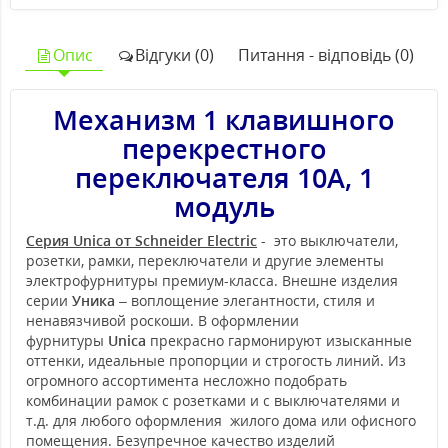
Опис
Відгуки (0)
Питання - відповідь (0)
Механизм 1 клавишного
перекрестного
переключателя 10А, 1
модуль
Серия Unica от Schneider Electric
- это выключатели,
розетки, рамки, переключатели и другие элементы
электрофурнитуры премиум-класса. Внешне изделия
серии
Уника
– воплощение элегантности, стиля и
ненавязчивой роскоши. В оформлении
фурнитуры
Unica
прекрасно гармонируют изысканные
оттенки, идеальные пропорции и строгость линий. Из
огромного ассортимента несложно подобрать
комбинации рамок с розетками и с выключателями и
т.д. для любого оформления жилого дома или офисного
помещения. Безупречное качество изделий