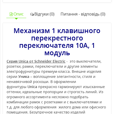
Опис
Відгуки (0)
Питання - відповідь (0)
Механизм 1 клавишного
перекрестного
переключателя 10А, 1
модуль
Серия Unica от Schneider Electric
- это выключатели,
розетки, рамки, переключатели и другие элементы
электрофурнитуры премиум-класса. Внешне изделия
серии
Уника
– воплощение элегантности, стиля и
ненавязчивой роскоши. В оформлении
фурнитуры
Unica
прекрасно гармонируют изысканные
оттенки, идеальные пропорции и строгость линий. Из
огромного ассортимента несложно подобрать
комбинации рамок с розетками и с выключателями и
т.д. для любого оформления жилого дома или офисного
помещения. Безупречное качество изделий