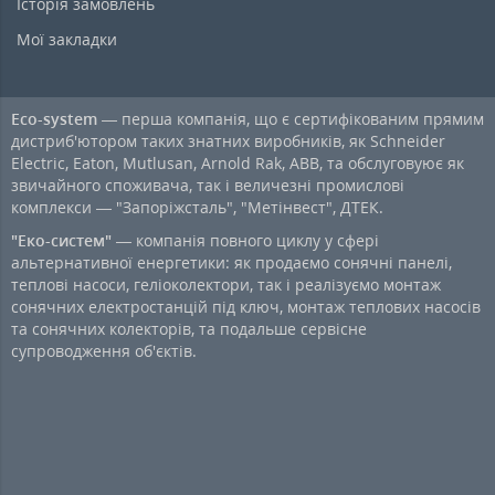
Історія замовлень
Мої закладки
Eco-system
— перша компанія, що є сертифікованим прямим
дистриб'ютором таких знатних виробників, як Schneider
Electric, Eaton, Mutlusan, Arnold Rak, ABB, та обслуговуює як
звичайного споживача, так і величезні промислові
комплекси — "Запоріжсталь", "Метінвест", ДТЕК.
"Еко-систем"
— компанія повного циклу у сфері
альтернативної енергетики: як продаємо сонячні панелі,
теплові насоси, геліоколектори, так і реалізуємо монтаж
сонячних електростанцій під ключ, монтаж теплових насосів
та сонячних колекторів, та подальше сервісне
супроводження об'єктів.