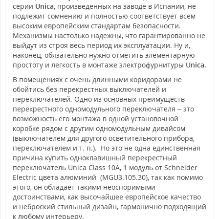
серии
Unica
, произведенных на заводе в Испании, не
подлежит сомнению и полностью соответствует всем
высоким европейским стандартам безопасности.
Механизмы настолько надежны, что гарантированно не
выйдут из строя весь период их эксплуатации. Ну и,
наконец, обязательно нужно отметить элементарную
простоту и легкость в монтаже электрофурнитуры
Unica
.
В помещениях с очень длинными коридорами не
обойтись без перекрестных выключателей и
переключателей. Одно из основных преимуществ
перекрестного одномодульного переключателя – это
возможность его монтажа в одной установочной
коробке рядом с другим одномодульным дивайсом
(выключателем для другого осветительного прибора,
переключателем и т. п.). Но это не одна единственная
причина купить одноклавишный перекрестный
переключатель Unica Class 10А, 1 модуль от Schneider
Electric цвета алюминий (MGU3.105.30), так как помимо
этого, он обладает такими неоспоримыми
достоинствами, как высочайшее европейское качество
и неброский стильный дизайн, гармонично подходящий
к любому интерьеру.