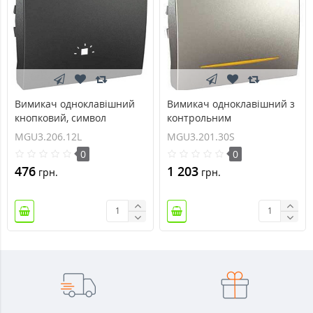
Вимикач одноклавішний
Вимикач одноклавішний з
кнопковий, символ
контрольним
`світло` Unica 10А
підсвічуванням 10А серія
MGU3.206.12L
MGU3.201.30S
MGU3.206.12L
Unica MGU3.201.30S
0
0
476
1 203
грн.
грн.