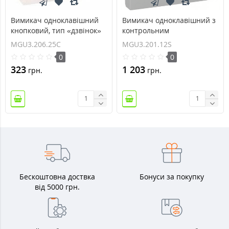
Вимикач одноклавішний
Вимикач одноклавішний з
кнопковий, тип «дзвінок»
контрольним
Unica 10А MGU3.206.25C
підсвічуванням 10А серія
MGU3.206.25C
MGU3.201.12S
Unica MGU3.201.12S
0
0
323
1 203
грн.
грн.
Бескоштовна доствка
Бонуси за покупку
від 5000 грн.