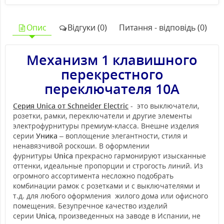
Опис
Відгуки (0)
Питання - відповідь (0)
Механизм 1 клавишного
перекрестного
переключателя 10А
Серия Unica от Schneider Electric
- это выключатели,
розетки, рамки, переключатели и другие элементы
электрофурнитуры премиум-класса. Внешне изделия
серии
Уника
– воплощение элегантности, стиля и
ненавязчивой роскоши. В оформлении
фурнитуры
Unica
прекрасно гармонируют изысканные
оттенки, идеальные пропорции и строгость линий. Из
огромного ассортимента несложно подобрать
комбинации рамок с розетками и с выключателями и
т.д. для любого оформления жилого дома или офисного
помещения. Безупречное качество изделий
серии
Unica
, произведенных на заводе в Испании, не