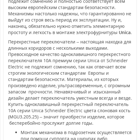
подлежит сомнению и полностью соответствует всем
высоким европейским стандартам безопасности.
Механизмы настолько надежны, что гарантированно не
выйдут из строя весь период их эксплуатации. Ну и,
наконец, обязательно нужно отметить элементарную
простоту и легкость в монтаже электрофурнитуры
Unica
.
Перекрестные переключатели – настоящая находка для
длинных коридоров с несколькими выходами.
Превосходное качество одноклавишного перекрестного
переключателя 10А премиум серии Unica от Schneider
Electric не подлежит сомнению, так как отвечает всем
строгим экологическим стандартам Европы и
стандартам безопасности. Материалы, из которых
произведено изделие, ультрасовременные, с огромным
запасом прочности. Ненавязчивый и изысканный
дизайн делает переключатель уместным всегда и везде.
Купить одноклавишный перекрестный переключатель
10А серии Unica Schneider Electric цвета слоновая кость
(MGU3.205.25) – значит приобрести изделие, которое
бесперебойно прослужит долгие годы.
Монтаж механизма в подрозетник осуществляется
при помощи суппорта на шурупах либо