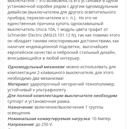
выключателя – это возможность его установки в одной
установочной коробке рядом с другим одномодульным
дивайсом (выключателем для другого осветительного
прибора, переключателем и т. п.). Но это не
единственная причина купить одноклавишный
выключатель Unica 10А, 1 модуль цвета графит от
Schneider Electric (MGU3.101.12 N), так как помимо этого
он обладает такими неоспоримыми достоинствами, как
наличие индикационной подсветки, высочайшее
европейское качество и неброский стильный дизайн,
вписывающийся в любой интерьер.
Одномодульный механизм
: можно использовать для
комплектации 2-клавишного выключателя, для этого
необходимо два механизма!
Материал:
ударопрочный негорючий технополимер,
устойчивый к ультрафиолету
Для полной комплектации выключателя необходим
:
суппорт и установочная рамка.
Назначение
: включение/выключение 1 группы
освещения.
Номинальная коммутируемая нагрузка
: 10 Ампер.
Напряжение
: до 250 V.