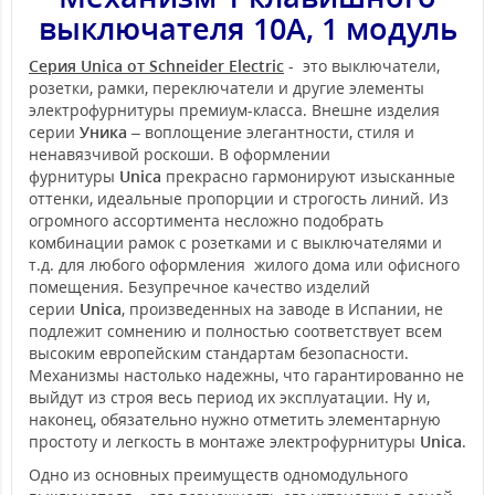
выключателя 10А, 1 модуль
Серия Unica от Schneider Electric
- это выключатели,
розетки, рамки, переключатели и другие элементы
электрофурнитуры премиум-класса. Внешне изделия
серии
Уника
– воплощение элегантности, стиля и
ненавязчивой роскоши. В оформлении
фурнитуры
Unica
прекрасно гармонируют изысканные
оттенки, идеальные пропорции и строгость линий. Из
огромного ассортимента несложно подобрать
комбинации рамок с розетками и с выключателями и
т.д. для любого оформления жилого дома или офисного
помещения. Безупречное качество изделий
серии
Unica
, произведенных на заводе в Испании, не
подлежит сомнению и полностью соответствует всем
высоким европейским стандартам безопасности.
Механизмы настолько надежны, что гарантированно не
выйдут из строя весь период их эксплуатации. Ну и,
наконец, обязательно нужно отметить элементарную
простоту и легкость в монтаже электрофурнитуры
Unica
.
Одно из основных преимуществ одномодульного