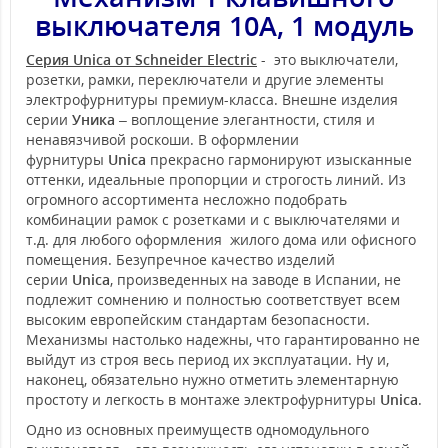
выключателя 10А, 1 модуль
Серия Unica от Schneider Electric
- это выключатели,
розетки, рамки, переключатели и другие элементы
электрофурнитуры премиум-класса. Внешне изделия
серии
Уника
– воплощение элегантности, стиля и
ненавязчивой роскоши. В оформлении
фурнитуры
Unica
прекрасно гармонируют изысканные
оттенки, идеальные пропорции и строгость линий. Из
огромного ассортимента несложно подобрать
комбинации рамок с розетками и с выключателями и
т.д. для любого оформления жилого дома или офисного
помещения. Безупречное качество изделий
серии
Unica
, произведенных на заводе в Испании, не
подлежит сомнению и полностью соответствует всем
высоким европейским стандартам безопасности.
Механизмы настолько надежны, что гарантированно не
выйдут из строя весь период их эксплуатации. Ну и,
наконец, обязательно нужно отметить элементарную
простоту и легкость в монтаже электрофурнитуры
Unica
.
Одно из основных преимуществ одномодульного