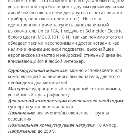
выключателя – это возможность его установки в одной
установочной коробке рядом с другим одномодульным
дивайсом (выключателем для другого осветительного
прибора, переключателем и т. п.). Но это не
единственная причина купить одноклавишный
выключатель Unica 10А, 1 модуль от Schneider Electric
белого цвета (MGU3.101.18 N), так как помимо этого он
обладает такими неоспоримыми достоинствами, как
наличие индикационной подсветки, высочайшее
европейское качество и неброский стильный дизайн,
вписывающийся в любой интерьер.
Одномодульный механизм
: можно использовать для
комплектации 2-клавишного выключателя, для этого
необходимо два механизма!
Материал:
ударопрочный негорючий технополимер,
устойчивый к ультрафиолету
Для полной комплектации выключателя необходим
:
суппорт и установочная рамка.
Назначение
: включение/выключение 1 группы
освещения.
Номинальная коммутируемая нагрузка
: 10 Ампер.
Напряжение
: до 250 V.