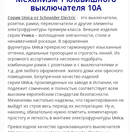
выключателя 10А
Серия Unica от Schneider Electric
- это выключатели,
розетки, рамки, переключатели и другие элементы
электрофурнитуры премиум-класса. Внешне изделия
серии
Уника
– воплощение элегантности, стиля и
ненавязчивой роскоши. В оформлении
фурнитуры
Unica
прекрасно гармонируют изысканные
оттенки, идеальные пропорции и строгость линий. Из
огромного ассортимента несложно подобрать
комбинации рамок с розетками и с выключателями и
т.д. для любого оформления жилого дома или офисного
помещения. Безупречное качество изделий
серии
Unica
, произведенных на заводе в Испании, не
подлежит сомнению и полностью соответствует всем
высоким европейским стандартам безопасности.
Механизмы настолько надежны, что гарантированно не
выйдут из строя весь период их эксплуатации. Ну и,
наконец, обязательно нужно отметить элементарную
простоту и легкость в монтаже электрофурнитуры
Unica
.
Превосходное качество одноклавишного выключателя