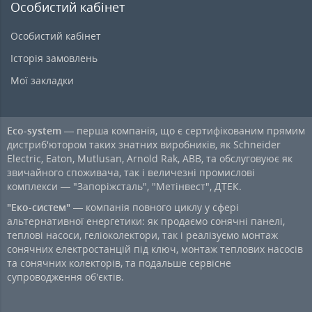
Особистий кабінет
Особистий кабінет
Історія замовлень
Мої закладки
Eco-system
— перша компанія, що є сертифікованим прямим
дистриб'ютором таких знатних виробників, як Schneider
Electric, Eaton, Mutlusan, Arnold Rak, ABB, та обслуговуює як
звичайного споживача, так і величезні промислові
комплекси — "Запоріжсталь", "Метінвест", ДТЕК.
"Еко-систем"
— компанія повного циклу у сфері
альтернативної енергетики: як продаємо сонячні панелі,
теплові насоси, геліоколектори, так і реалізуємо монтаж
сонячних електростанцій під ключ, монтаж теплових насосів
та сонячних колекторів, та подальше сервісне
супроводження об'єктів.