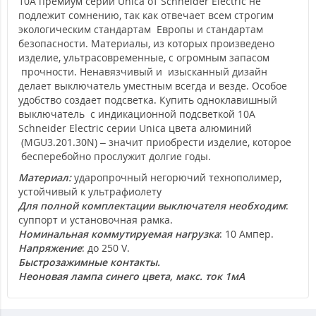
10А премиум серии Unica от Schneider Electric не
подлежит сомнению, так как отвечает всем строгим
экологическим стандартам Европы и стандартам
безопасности. Материалы, из которых произведено
изделие, ультрасовременные, с огромным запасом
прочности. Ненавязчивый и изысканный дизайн
делает выключатель уместным всегда и везде. Особое
удобство создает подсветка. Купить одноклавишный
выключатель с индикационной подсветкой 10А
Schneider Electric серии Unica цвета алюминий
(MGU3.201.30N) – значит приобрести изделие, которое
бесперебойно прослужит долгие годы.
Материал:
ударопрочный негорючий технополимер,
устойчивый к ультрафиолету
Для полной комплектации выключателя необходим
:
суппорт и установочная рамка.
Номинальная коммутируемая нагрузка
: 10 Ампер.
Напряжение
: до 250 V.
Быстрозажимные контакты.
Неоновая лампа синего цвета, макс. ток 1мА