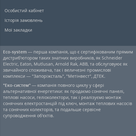
Особистий кабінет
Історія замовлень
Мої закладки
Eco-system
— перша компанія, що є сертифікованим прямим
дистриб'ютором таких знатних виробників, як Schneider
Electric, Eaton, Mutlusan, Arnold Rak, ABB, та обслуговуює як
звичайного споживача, так і величезні промислові
комплекси — "Запоріжсталь", "Метінвест", ДТЕК.
"Еко-систем"
— компанія повного циклу у сфері
альтернативної енергетики: як продаємо сонячні панелі,
теплові насоси, геліоколектори, так і реалізуємо монтаж
сонячних електростанцій під ключ, монтаж теплових насосів
та сонячних колекторів, та подальше сервісне
супроводження об'єктів.