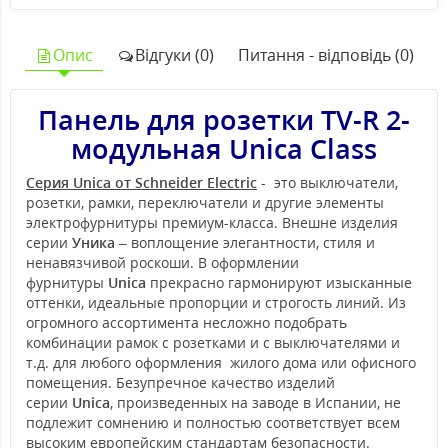
Опис
Відгуки (0)
Питання - відповідь (0)
Панель для розетки TV-R 2-
модульная Unica Class
Серия Unica от Schneider Electric
- это выключатели,
розетки, рамки, переключатели и другие элементы
электрофурнитуры премиум-класса. Внешне изделия
серии
Уника
– воплощение элегантности, стиля и
ненавязчивой роскоши. В оформлении
фурнитуры
Unica
прекрасно гармонируют изысканные
оттенки, идеальные пропорции и строгость линий. Из
огромного ассортимента несложно подобрать
комбинации рамок с розетками и с выключателями и
т.д. для любого оформления жилого дома или офисного
помещения. Безупречное качество изделий
серии
Unica
, произведенных на заводе в Испании, не
подлежит сомнению и полностью соответствует всем
высоким европейским стандартам безопасности.