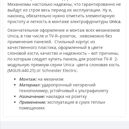
Механизмы настолько надежны, что гарантированно не
выйдут из строя весь период их эксплуатации. Ну и,
наконец, обязательно нужно отметить элементарную
простоту и легкость в монтаже электрофурнитуры
Unica
.
Окончательное оформление и монтаж всех механизмов
Unica, в том числе и TV-R–розеток, невозможно без
применения панелей. Стильный корпус из
качественного пластика, оформленный в цвете
слоновой кости, качество и надежность – вот причины,
по которым следует купить панель для розетки TV-R 2-
модульную премиум-серии Unica цвета слоновая кость
(MGU9.440.25) от Schneider Electric.
Монтаж:
на механизм
Материал:
ударопрочный негорючий
технополимер, устойчивый к ультрафиолету
Назначение:
накладка на розетку
Применение:
эксплуатация в сухих тёплых
помещениях