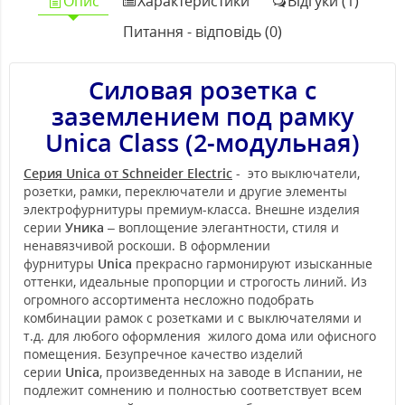
Опис
Характеристики
Відгуки (1)
Питання - відповідь (0)
Силовая розетка c
заземлением под рамку
Unica Class (2-модульная)
Серия Unica от Schneider Electric
- это выключатели,
розетки, рамки, переключатели и другие элементы
электрофурнитуры премиум-класса. Внешне изделия
серии
Уника
– воплощение элегантности, стиля и
ненавязчивой роскоши. В оформлении
фурнитуры
Unica
прекрасно гармонируют изысканные
оттенки, идеальные пропорции и строгость линий. Из
огромного ассортимента несложно подобрать
комбинации рамок с розетками и с выключателями и
т.д. для любого оформления жилого дома или офисного
помещения. Безупречное качество изделий
серии
Unica
, произведенных на заводе в Испании, не
подлежит сомнению и полностью соответствует всем