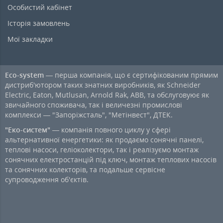
Особистий кабінет
Історія замовлень
Мої закладки
Eco-system
— перша компанія, що є сертифікованим прямим
дистриб'ютором таких знатних виробників, як Schneider
Electric, Eaton, Mutlusan, Arnold Rak, ABB, та обслуговуює як
звичайного споживача, так і величезні промислові
комплекси — "Запоріжсталь", "Метінвест", ДТЕК.
"Еко-систем"
— компанія повного циклу у сфері
альтернативної енергетики: як продаємо сонячні панелі,
теплові насоси, геліоколектори, так і реалізуємо монтаж
сонячних електростанцій під ключ, монтаж теплових насосів
та сонячних колекторів, та подальше сервісне
супроводження об'єктів.