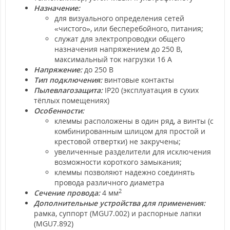
Назначение:
для визуального определения сетей
«чистого», или бесперебойного, питания;
служат для электропроводки общего
назначения напряжением до 250 В,
максимальный ток нагрузки 16 А
Напряжение:
до 250 В
Тип подключения:
винтовые контакты
Пылевлагозащита:
IP20 (эксплуатация в сухих
тёплых помещениях)
Особенности:
клеммы расположены в один ряд, а винты (с
комбинированным шлицом для простой и
крестовой отвертки) не закручены;
увеличенные разделители для исключения
возможности короткого замыкания;
клеммы позволяют надежно соединять
провода различного диаметра
2
Сечение провода:
4 мм
Дополнительные устройства для применения:
рамка, суппорт (MGU7.002) и распорные лапки
(MGU7.892)