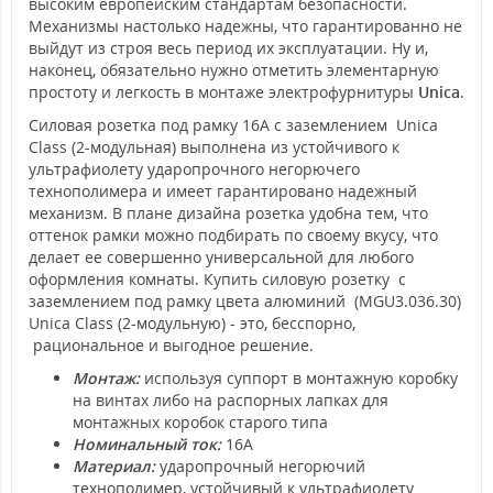
высоким европейским стандартам безопасности.
Механизмы настолько надежны, что гарантированно не
выйдут из строя весь период их эксплуатации. Ну и,
наконец, обязательно нужно отметить элементарную
простоту и легкость в монтаже электрофурнитуры
Unica
.
Силовая розетка под рамку 16А с заземлением Unica
Class (2-модульная) выполнена из устойчивого к
ультрафиолету ударопрочного негорючего
технополимера и имеет гарантировано надежный
механизм. В плане дизайна розетка удобна тем, что
оттенок рамки можно подбирать по своему вкусу, что
делает ее совершенно универсальной для любого
оформления комнаты. Купить силовую розетку с
заземлением под рамку цвета алюминий (MGU3.036.30)
Unica Class (2-модульную) - это, бесспорно,
рациональное и выгодное решение.
Монтаж:
используя суппорт в монтажную коробку
на винтах либо на распорных лапках для
монтажных коробок старого типа
Номинальный ток:
16А
Материал:
ударопрочный негорючий
технополимер, устойчивый к ультрафиолету