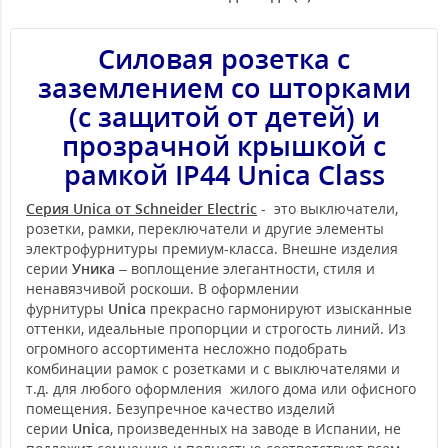
Силовая розетка с
заземлением со шторками
(с защитой от детей) и
прозрачной крышкой с
рамкой IP44 Unica Class
Серия Unica от Schneider Electric
- это выключатели,
розетки, рамки, переключатели и другие элементы
электрофурнитуры премиум-класса. Внешне изделия
серии
Уника
– воплощение элегантности, стиля и
ненавязчивой роскоши. В оформлении
фурнитуры
Unica
прекрасно гармонируют изысканные
оттенки, идеальные пропорции и строгость линий. Из
огромного ассортимента несложно подобрать
комбинации рамок с розетками и с выключателями и
т.д. для любого оформления жилого дома или офисного
помещения. Безупречное качество изделий
серии
Unica
, произведенных на заводе в Испании, не