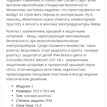
подлежит сомнению и полностью соответствует всем
высоким европейским стандартам безопасности.
Механизмы настолько надежны, что гарантированно не
выйдут из строя весь период их эксплуатации. Ну и,
наконец, обязательно нужно отметить элементарную
простоту и легкость в монтаже электрофурнитуры
Unica
.
Розетка с заземлением, крышкой и защитными
шторками - вещь, гарантирующая максимальную
безопасность при включении/выключении
электроприборов. Среди огромного множества таких
розеток, безусловно, стоит выделить и купить силовую
розетку с защитой от детей IP44 белого цвета от
Schneider Electric (MGU61.037.18) с заземлением,
защитными шторками и прозрачной крышкой серии
Unica, отличающуюся качеством, надежностью,
превосходным глянцевым пластиком и всегда модным
классическим дизайном.
Модули:
2
Размеры:
70,9 х 70,9 мм
Тип:
силовая розетка
Степень защиты:
IP44
Сила тока:
16 А