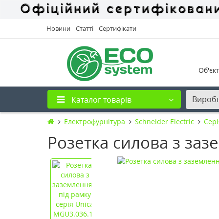
Новини
Статті
Сертифікати
Об'єк
Вироб
Каталог товарів
Електрофурнітура
Schneider Electric
Cері
Розетка силова з заз