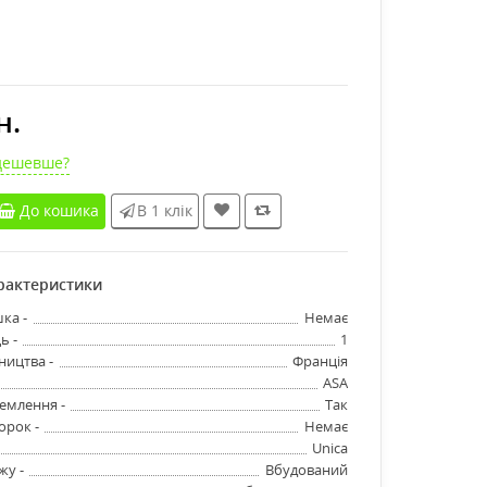
н.
дешевше?
До кошика
В 1 клік
арактеристики
ка -
Немає
ь -
1
ництва -
Франція
ASA
землення -
Так
орок -
Немає
Unica
жу -
Вбудований