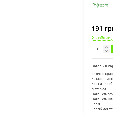
191 гр
Знайшли 
Загальні х
Захисна криш
Кількість місц
Країна вироб
Матеріал -
Наявність за
Наявність шт
Серія -
Спосіб монта