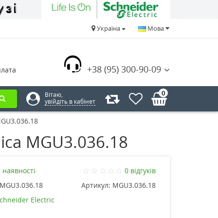
Україна
Мова
+38 (95) 300-90-09
плата
0
Вітаю,
увійдіть в кабінет
MGU3.036.18
nica MGU3.036.18
 наявності
0 відгуків
MGU3.036.18
Артикул:
MGU3.036.18
chneider Electric