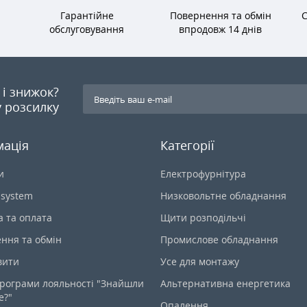
Гарантійне
Повернення та обмін
С
обслуговування
впродовж 14 днів
я і знижок?
 розсилку
мація
Категорії
и
Електрофурнітура
-system
Низковольтне обладнання
а та оплата
Щити розподільчі
ння та обмін
Промислове обладнання
вити
Усе для монтажу
рограми лояльності "Знайшли
Альтернативна енергетика
е?"
Опалення