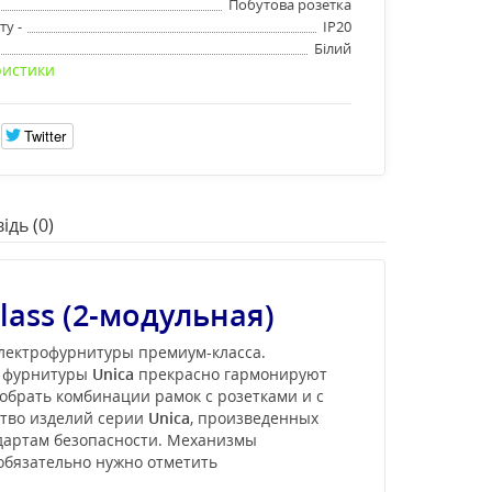
Побутова розетка
ту -
IP20
Білий
ристики
Twitter
ідь (0)
lass (2-модульная)
электрофурнитуры премиум-класса.
и фурнитуры
Unica
прекрасно гармонируют
обрать комбинации рамок с розетками и с
ство изделий серии
Unica
, произведенных
ндартам безопасности. Механизмы
 обязательно нужно отметить