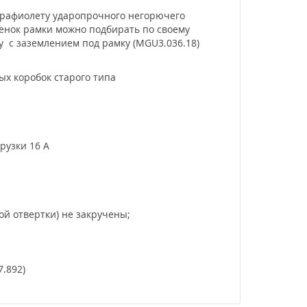
ьтрафиолету ударопрочного негорючего
тенок рамки можно подбирать по своему
у с заземлением под рамку (MGU3.036.18)
ых коробок старого типа
рузки 16 А
й отвертки) не закручены;
.892)