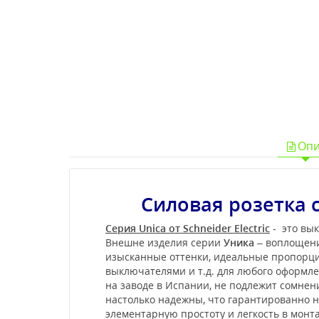
Опи
Силовая розетка c
Серия Unica от Schneider Electric
- это вык
Внешне изделия серии
Уника
– воплощени
изысканные оттенки, идеальные пропорции
выключателями и т.д. для любого оформл
на заводе в Испании, не подлежит сомне
настолько надежны, что гарантированно не
элементарную простоту и легкость в мон