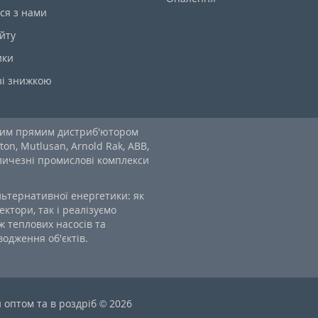
ся з нами
йту
ики
зі знижкою
ним прямим дистриб'ютором
ton, Mutlusan, Arnold Rak, ABB,
еличезні промислові комплекси
льтернативної енергетики: як
ектори, так і реалізуємо
 теплових насосів та
одження об'єктів.
оптом та в роздріб © 2026