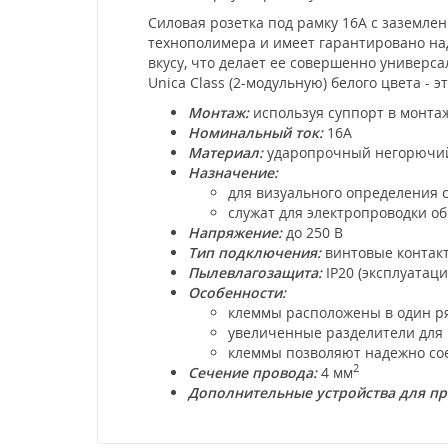
Силовая розетка под рамку 16А с заземле
технополимера и имеет гарантировано над
вкусу, что делает ее совершенно универс
Unica Class (2-модульную) белого цвета -
Монтаж:
используя суппорт в монтаж
Номинальный ток:
16А
Материал:
ударопрочный негорючий 
Назначение:
для визуального определения с
служат для электропроводки о
Напряжение:
до 250 В
Тип подключения:
винтовые контак
Пылевлагозащита:
IP20 (эксплуатац
Особенности:
клеммы расположены в один ря
увеличенные разделители для 
клеммы позволяют надежно со
2
Сечение провода:
4 мм
Дополнительные устройства для п