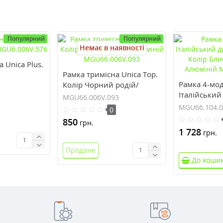
Популярний
Популярний
Немає в наявності
 Unica Plus.
Рамка тримісна Unica Top.
Рамка 4-мо
Колір Чорний родій/
76
Італійський
Алюміній
MGU66.006V.093
Top. Колір 
MGU66.006V.093
MGU66.104.0
0
хром/Алюмі
850
грн.
MGU66.104
1 728
грн.
Продане
До коши