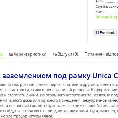
Тип -
Ступінь захис
Колір -
Всі характе
Facebook
с
Характеристики
Відгуки (0)
Питання - відпов
 заземлением под рамку Unica C
лючатели, розетки, рамки, переключатели и другие элементы 
е элегантности, стиля и ненавязчивой роскоши. В оформлени
 и строгость линий. Из огромного ассортимента несложно под
ения жилого дома или офисного помещения. Безупречное каче
нию и полностью соответствует всем высоким европейским ста
 выйдут из строя весь период их эксплуатации. Ну и, наконец,
таже электрофурнитуры
Unica
.