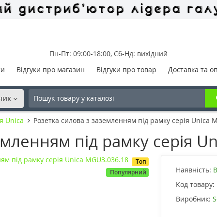
Пн-Пт: 09:00-18:00, Сб-Нд: вихідний
ти
Відгуки про магазин
Відгуки про товар
Доставка та о
ник
я Unica
Розетка силова з заземленням під рамку серія Unica 
емленням під рамку серія U
Топ
Наявність:
В
Популярний
Код товару:
Виробник:
S