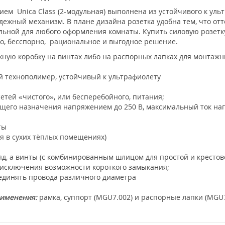
нием Unica Class (2-модульная) выполнена из устойчивого к ул
ежный механизм. В плане дизайна розетка удобна тем, что от
альной для любого оформления комнаты. Купить силовую розетк
 это, бесспорно, рациональное и выгодное решение.
ную коробку на винтах либо на распорных лапках для монтажн
технополимер, устойчивый к ультрафиолету
етей «чистого», или бесперебойного, питания;
бщего назначения напряжением до 250 В, максимальный ток наг
ты
ия в сухих тёплых помещениях)
д, а винты (с комбинированным шлицом для простой и крестово
исключения возможности короткого замыкания;
единять провода различного диаметра
рименения:
рамка, суппорт (MGU7.002) и распорные лапки (MGU7