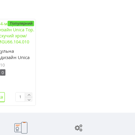
Популярний
дульна
 дизайн Unica
Блискучий
10
ній
0
.010
ка