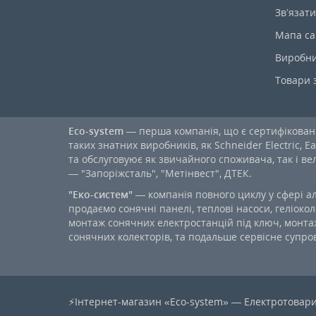
Зв’язати
Мапа са
Виробн
Товари 
Eco-system
— перша компанія, що є сертифікова
таких знатних виробників, як Schneider Electric, Ea
та обслуговуює як звичайного споживача, так і в
— "Запоріжсталь", "Метінвест", ДТЕК.
"Еко-систем"
— компанія повного циклу у сфері а
продаємо сонячні панелі, теплові насоси, геліокол
монтаж сонячних електростанцій під ключ, монтаж
сонячних колекторів, та подальше сервісне супров
⚡Інтернет-магазин «Eco-system» — Електротовари 