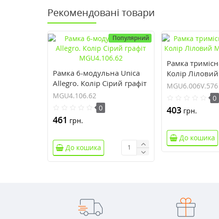
Рекомендовані товари
Популярний
Рамка тримісна
Рамка 6-модульна Unica
Колір Ліловий
Allegro. Колір Сірий графіт
MGU6.006V.5
MGU6.006V.576
MGU4.106.62
MGU4.106.62
0
0
403
грн.
461
грн.
До кошика
До кошика