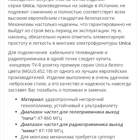
серии
Unica
, произведенных на заводе в Испании, не
подлежит сомнению и полностью соответствует всем
высоким европейским стандартам безопасности.
Механизмы настолько надежны, что гарантированно не
выйдут из строя весь период их эксплуатации. Ну и,
наконец, обязательно нужно отметить элементарную
простоту и легкость в монтаже электрофурнитуры
Unica
.
Для подключения кабельного телевидения и
радиоприемника в одной точке следует купить
концевую TV-R розетку премиум серии Unica белого
цвета (MGU3.452.18) от одного из лучших европейских
производителей. Изделие выполнено в очень удачном
неброском стиле, а его качество и надежность навсегда
заставят Вас позабыть о поломках и заменах.
Материал:
ударопрочный негорючий
технополимер, устойчивый к ультрафиолету
Д
иапазон частот для телеприемника выход
"папа":
47-860 МГц
Диапазон частот для радиоприемника выход
"мама":
87-108 МГц
Для монтажа механизма требуется суппорт