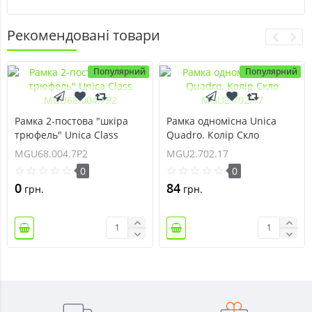
Рекомендовані товари
Популярний
Популярний
Рамка 2-постова "шкіра
Рамка одномісна Unica
трюфель" Unica Class
Quadro. Колір Скло
MGU68.004.7P2
MGU2.702.17
MGU68.004.7P2
MGU2.702.17
0
0
0
84
грн.
грн.