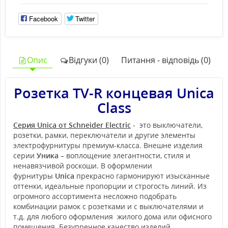
Facebook
Twitter
Опис
Відгуки (0)
Питання - відповідь (0)
Розетка TV-R концевая Unica
Class
Серия Unica от Schneider Electric
- это выключатели,
розетки, рамки, переключатели и другие элементы
электрофурнитуры премиум-класса. Внешне изделия
серии
Уника
– воплощение элегантности, стиля и
ненавязчивой роскоши. В оформлении
фурнитуры
Unica
прекрасно гармонируют изысканные
оттенки, идеальные пропорции и строгость линий. Из
огромного ассортимента несложно подобрать
комбинации рамок с розетками и с выключателями и
т.д. для любого оформления жилого дома или офисного
помещения. Безупречное качество изделий