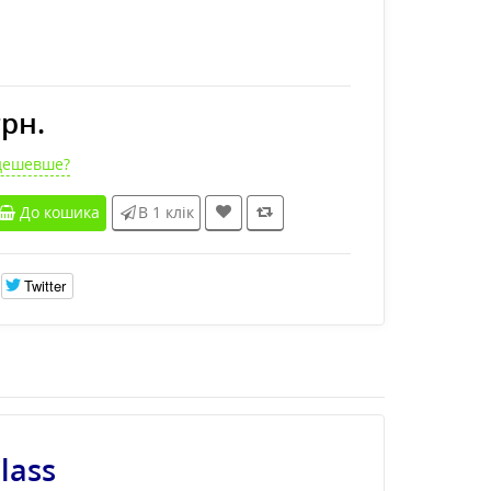
грн.
дешевше?
До кошика
В 1 клік
Twitter
lass