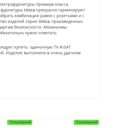
электрофурнитуры премиум-класса.
и фурнитуры
Unica
прекрасно гармонируют
обрать комбинации рамок с розетками и с
ство изделий серии
Unica
, произведенных
ндартам безопасности. Механизмы
 обязательно нужно отметить
следует купить одиночную TV-R\SAT
лей. Изделие выполнено в очень удачном
Популярний
Популярний