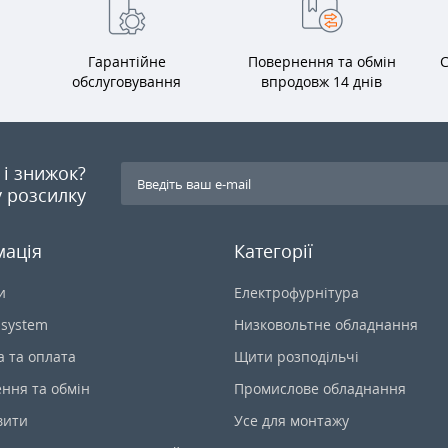
Гарантійне
Повернення та обмін
С
обслуговування
впродовж 14 днів
я і знижок?
 розсилку
мація
Категорії
и
Електрофурнітура
-system
Низковольтне обладнання
а та оплата
Щити розподільчі
ння та обмін
Промислове обладнання
вити
Усе для монтажу