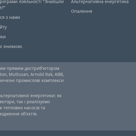
рограми лояльності "Знайшли
Альтернативна енергетика
е?"
Опалення
ся з нами
йту
ики
зі знижкою
ним прямим дистриб'ютором
ton, Mutlusan, Arnold Rak, ABB,
еличезні промислові комплекси
льтернативної енергетики: як
ектори, так і реалізуємо
 теплових насосів та
одження об'єктів.