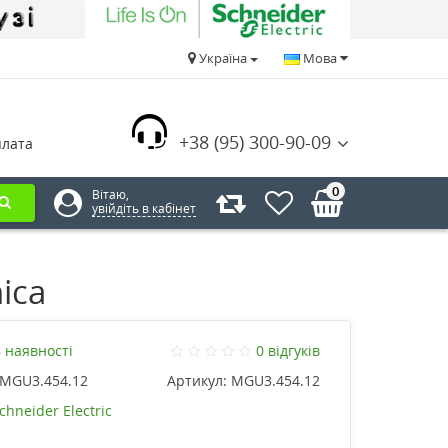
Україна
Мова
+38 (95) 300-90-09
плата
0
Вітаю,
увійдіть в кабінет
ica
 наявності
0 відгуків
MGU3.454.12
Артикул:
MGU3.454.12
chneider Electric