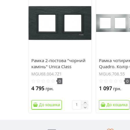
Рамка 2-постова "чорний
Рамка чотирим
камінь" Unica Class
Quadro. Колір
MGU68.004.7Z1
MGU6.708.55
MGU68.004.7Z1
MGU6.708.55
0
0
4 795
1 097
грн.
грн.
До кошика
До кошика