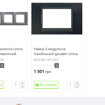
имісна Unica
Рамка 3-модульна
Блакитний
Італійський дизайн Unica
іній
Top. Колір Металік/Графіт
98
MGU66.103.297
.098
MGU66.103.297
0
0
1 501
грн.
ка
До кошика