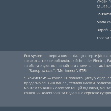
Умови п
дешевш
Зв’язати
Мапа са
Виробн
Товари 
Eco-system
— перша компанія, що є сертифікова
таких знатних виробників, як Schneider Electric, Ea
та обслуговуює як звичайного споживача, так і в
— "Запоріжсталь", "Метінвест", ДТЕК.
"Еко-систем"
— компанія повного циклу у сфері а
продаємо сонячні панелі, теплові насоси, геліокол
монтаж сонячних електростанцій під ключ, монтаж
сонячних колекторів, та подальше сервісне супров