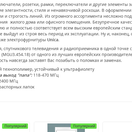
лючатели, розетки, рамки, переключатели и другие элементы 
е элегантности, стиля и ненавязчивой роскоши. В оформлени
 и строгость линий. Из огромного ассортимента несложно под
ения жилого дома или офисного помещения. Безупречное каче
нию и полностью соответствует всем высоким европейским ста
 выйдут из строя весь период их эксплуатации. Ну и, наконец,
таже электрофурнитуры
Unica
.
, спутникового телевидения и радиоприемника в одной точке 
а (MGU3.454.18) от одного из лучших европейских производите
ость навсегда заставят Вас позабыть о поломках и заменах.
 технополимер, устойчивый к ультрафиолету
 выход "папа":
118-470 МГц
2400 МГц
 распорных лапок
Популярний
Популярний