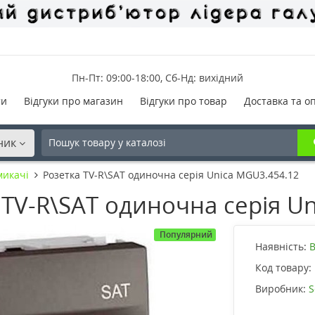
Пн-Пт: 09:00-18:00, Сб-Нд: вихідний
ти
Відгуки про магазин
Відгуки про товар
Доставка та о
ник
микачі
Розетка TV-R\SAT одиночна серія Unica MGU3.454.12
TV-R\SAT одиночна серія Un
Популярний
Наявність:
В
Код товару:
Виробник:
S