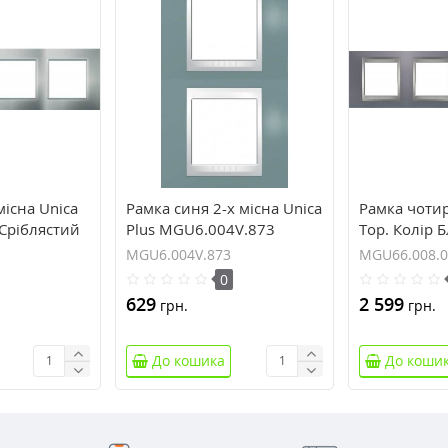
існа Unica
Рамка синя 2-х місна Unica
Рамка чотир
 Сріблястий
Plus MGU6.004V.873
Top. Колір 
берил/Алюм
MGU6.004V.873
MGU66.008.0
MGU66.008
0
629
2 599
грн.
грн.
До кошика
До коши