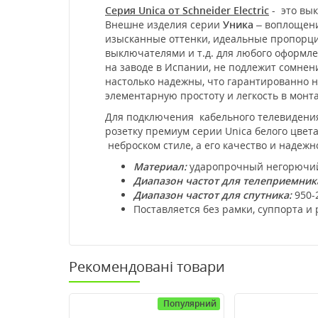
Серия Unica от Schneider Electric
- это вык
Внешне изделия серии
Уника
– воплощени
изысканные оттенки, идеальные пропорции
выключателями и т.д. для любого оформл
на заводе в Испании, не подлежит сомне
настолько надежны, что гарантированно не
элементарную простоту и легкость в мон
Для подключения кабельного телевидения
розетку премиум серии Unica белого цвет
неброском стиле, а его качество и надежн
Материал:
ударопрочный негорючий
Диапазон частот для телеприемника
Диапазон частот для спутника:
950-
Поставляется без рамки, суппорта и
Рекомендовані товари
Популярний