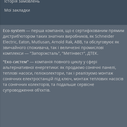
Історія замовлень
Мої закладки
Eco-system
— перша компанія, що є сертифікованим прямим
дистриб'ютором таких знатних виробників, як Schneider
Electric, Eaton, Mutlusan, Arnold Rak, ABB, та обслуговуює як
звичайного споживача, так і величезні промислові
комплекси — "Запоріжсталь", "Метінвест", ДТЕК.
"Еко-систем"
— компанія повного циклу у сфері
альтернативної енергетики: як продаємо сонячні панелі,
теплові насоси, геліоколектори, так і реалізуємо монтаж
сонячних електростанцій під ключ, монтаж теплових насосів
та сонячних колекторів, та подальше сервісне
супроводження об'єктів.