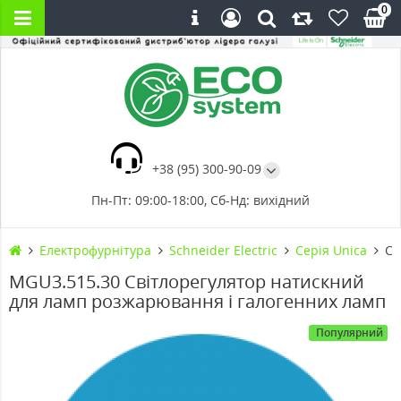
0
+38 (95) 300-90-09
Пн-Пт: 09:00-18:00, Сб-Нд: вихідний
Електрофурнітура
Schneider Electric
Cерія Unica
Св
MGU3.515.30 Світлорегулятор натискний
для ламп розжарювання і галогенних ламп
Популярний