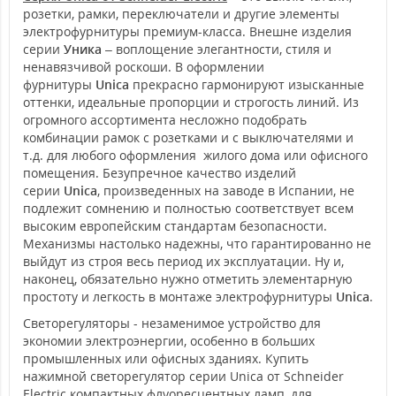
розетки, рамки, переключатели и другие элементы
электрофурнитуры премиум-класса. Внешне изделия
серии
Уника
– воплощение элегантности, стиля и
ненавязчивой роскоши. В оформлении
фурнитуры
Unica
прекрасно гармонируют изысканные
оттенки, идеальные пропорции и строгость линий. Из
огромного ассортимента несложно подобрать
комбинации рамок с розетками и с выключателями и
т.д. для любого оформления жилого дома или офисного
помещения. Безупречное качество изделий
серии
Unica
, произведенных на заводе в Испании, не
подлежит сомнению и полностью соответствует всем
высоким европейским стандартам безопасности.
Механизмы настолько надежны, что гарантированно не
выйдут из строя весь период их эксплуатации. Ну и,
наконец, обязательно нужно отметить элементарную
простоту и легкость в монтаже электрофурнитуры
Unica
.
Светорегуляторы - незаменимое устройство для
экономии электроэнергии, особенно в больших
промышленных или офисных зданиях. Купить
нажимной светорегулятор серии Unica от Schneider
Electric компактных флуоресцентных ламп, для