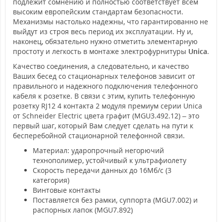
подлежит сомнению и полностью соответствует всем
высоким европейским стандартам безопасности.
Механизмы настолько надежны, что гарантированно не
выйдут из строя весь период их эксплуатации. Ну и,
наконец, обязательно нужно отметить элементарную
простоту и легкость в монтаже электрофурнитуры
Unica
.
Качество соединения, а следовательно, и качество
Ваших бесед со стационарных телефонов зависит от
правильного и надежного подключения телефонного
кабеля к розетке. В связи с этим, купить телефонную
розетку RJ12 4 контакта 2 модуля премиум серии Unica
от Schneider Electric цвета графит (MGU3.492.12) – это
первый шаг, который Вам следует сделать на пути к
бесперебойной стационарной телефонной связи.
Материал: ударопрочный негорючий
технополимер, устойчивый к ультрафиолету
Скорость передачи данных до 16Мб/с (3
категория)
Винтовые контакты
Поставляется без рамки, суппорта (MGU7.002) и
распорных лапок (MGU7.892)