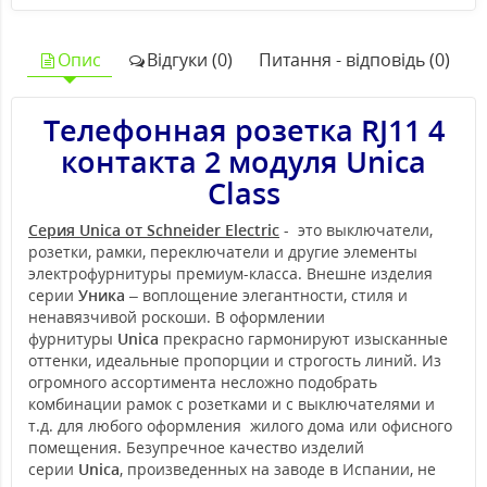
Опис
Відгуки (0)
Питання - відповідь (0)
Телефонная розетка RJ11 4
контакта 2 модуля Unica
Class
Серия Unica от Schneider Electric
- это выключатели,
розетки, рамки, переключатели и другие элементы
электрофурнитуры премиум-класса. Внешне изделия
серии
Уника
– воплощение элегантности, стиля и
ненавязчивой роскоши. В оформлении
фурнитуры
Unica
прекрасно гармонируют изысканные
оттенки, идеальные пропорции и строгость линий. Из
огромного ассортимента несложно подобрать
комбинации рамок с розетками и с выключателями и
т.д. для любого оформления жилого дома или офисного
помещения. Безупречное качество изделий
серии
Unica
, произведенных на заводе в Испании, не