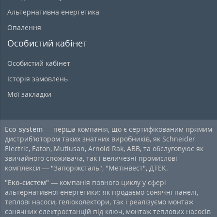
Альтернативна енергетика
Опалення
Особистий кабінет
Особистий кабінет
Історія замовлень
Мої закладки
Eco-system
— перша компанія, що є сертифікованим прямим
дистриб'ютором таких знатних виробників, як Schneider
Electric, Eaton, Mutlusan, Arnold Rak, ABB, та обслуговуює як
звичайного споживача, так і величезні промислові
комплекси — "Запоріжсталь", "Метінвест", ДТЕК.
"Еко-систем"
— компанія повного циклу у сфері
альтернативної енергетики: як продаємо сонячні панелі,
теплові насоси, геліоколектори, так і реалізуємо монтаж
сонячних електростанцій під ключ, монтаж теплових насосів