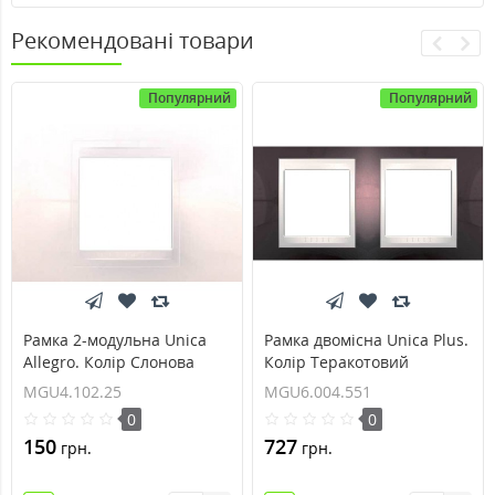
Рекомендовані товари
Популярний
Популярний
Рамка 2-модульна Unica
Рамка двомісна Unica Plus.
Allegro. Колір Слонова
Колір Теракотовий
кістка MGU4.102.25
MGU6.004.551
MGU4.102.25
MGU6.004.551
0
0
150
727
грн.
грн.