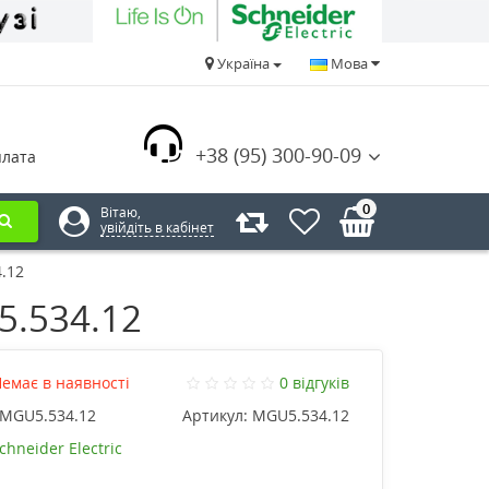
Україна
Мова
+38 (95) 300-90-09
плата
0
Вітаю,
увійдіть в кабінет
.12
5.534.12
емає в наявності
0 відгуків
MGU5.534.12
Артикул:
MGU5.534.12
chneider Electric