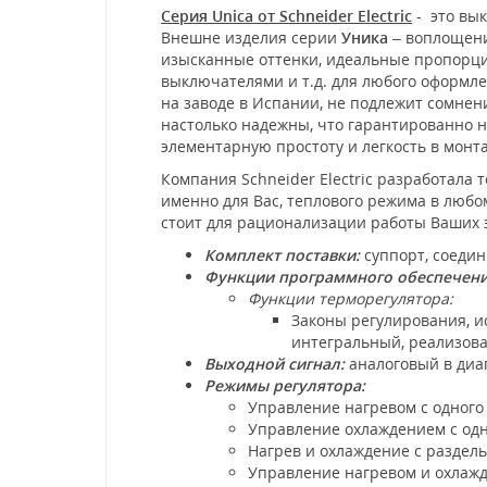
Серия Unica от Schneider Electric
- это вык
Внешне изделия серии
Уника
– воплощени
изысканные оттенки, идеальные пропорции
выключателями и т.д. для любого оформл
на заводе в Испании, не подлежит сомне
настолько надежны, что гарантированно не
элементарную простоту и легкость в мон
Компания Schneider Electric разработала
именно для Вас, теплового режима в любо
стоит для рационализации работы Ваших э
Комплект поставки:
суппорт, соеди
Функции программного обеспечен
Функции терморегулятора:
Законы регулирования, 
интегральный, реализов
Выходной сигнал:
аналоговый в диап
Режимы регулятора:
Управление нагревом с одного
Управление охлаждением с одн
Нагрев и охлаждение с разде
Управление нагревом и охлажд