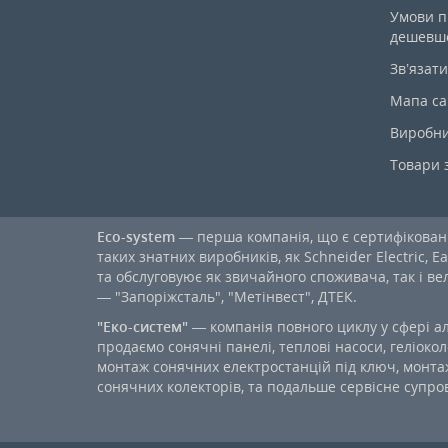
Умови п
дешевш
Зв’язати
Мапа са
Виробн
Товари 
Eco-system
— перша компанія, що є сертифікова
таких знатних виробників, як Schneider Electric, Ea
та обслуговуює як звичайного споживача, так і в
— "Запоріжсталь", "Метінвест", ДТЕК.
"Еко-систем"
— компанія повного циклу у сфері а
продаємо сонячні панелі, теплові насоси, геліокол
монтаж сонячних електростанцій під ключ, монтаж
сонячних колекторів, та подальше сервісне супров