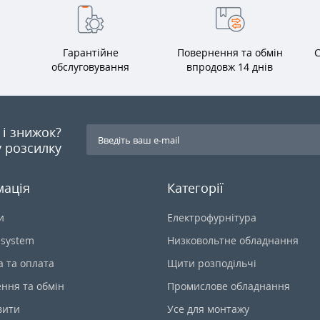
Гарантійне
Повернення та обмін
С
обслуговування
впродовж 14 днів
я і знижок?
 розсилку
мація
Категорії
и
Електрофурнітура
-system
Низковольтне обладнання
а та оплата
Щити розподільчі
ння та обмін
Промислове обладнання
вити
Усе для монтажу