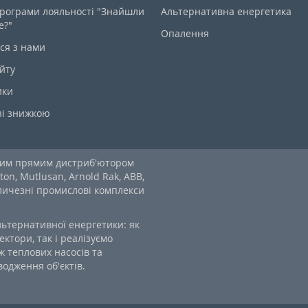
рограми лояльності "Знайшли
Альтернативна енергетика
е?"
Опалення
ся з нами
йту
ики
зі знижкою
ним прямим дистриб'ютором
ton, Mutlusan, Arnold Rak, ABB,
еличезні промислові комплекси
льтернативної енергетики: як
ектори, так і реалізуємо
 теплових насосів та
одження об'єктів.