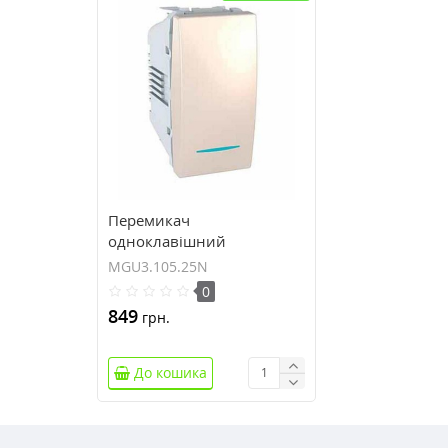
Перемикач
одноклавішний
перехресний з
MGU3.105.25N
індикаційним
0
підсвічуванням Unica 10А
849
грн.
MGU3.105.25N
До кошика