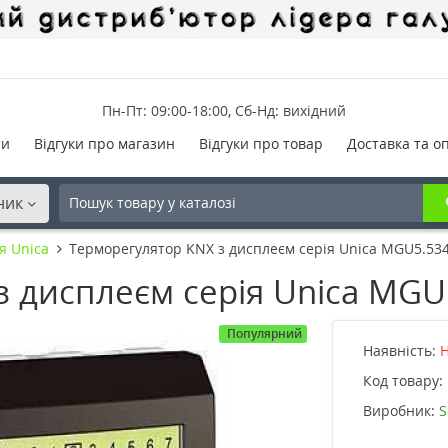
Пн-Пт: 09:00-18:00, Сб-Нд: вихідний
ти
Відгуки про магазин
Відгуки про товар
Доставка та о
ник
я Unica
Терморегулятор KNX з дисплеєм серія Unica MGU5.534
 дисплеєм серія Unica MGU
Популярний
Наявність:
Н
Код товару:
Виробник:
S