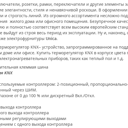
лючатели, розетки, рамки, переключатели и другие элементы 
е элегантности, стиля и ненавязчивой роскоши. В оформлени
 и строгость линий. Из огромного ассортимента несложно под
ения жилого дома или офисного помещения. Безупречное каче
нию и полностью соответствует всем высоким европейским ста
 выйдут из строя весь период их эксплуатации. Ну и, наконец,
таже электрофурнитуры
Unica
.
 терморегулятор KNX– устройство, запрограммированное на по
м доме или офисе. Купить терморегулятор KNX в корпусе цвета 
лектронагревательных приборов, таких как теплый пол и т.д.
нительная клеммая шина
ия KNX
используемые контроллером: 2-позиционный, пропорционально-
анный через ШИМ.
азоне от 0 до 100 % или дискретный Вкл./Откл.
 выхода контроллера
ого выхода контроллера
льными регулирующими выходами
ением с одного выхода контроллера