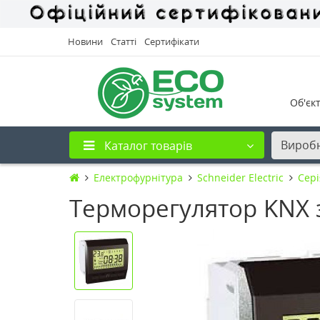
Новини
Статті
Сертифікати
Об'єк
Вироб
Каталог товарів
Електрофурнітура
Schneider Electric
Cері
Терморегулятор KNX з