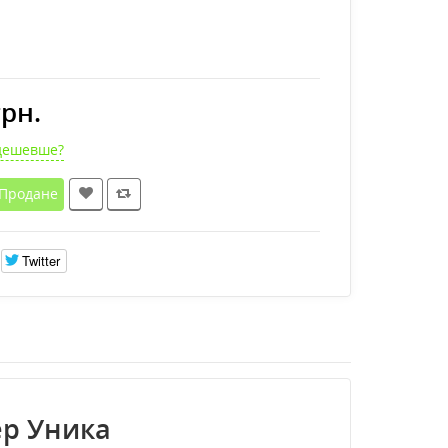
грн.
дешевше?
Продане
Twitter
ер Уника