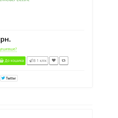
грн.
дешевше?
До кошика
В 1 клік
Twitter