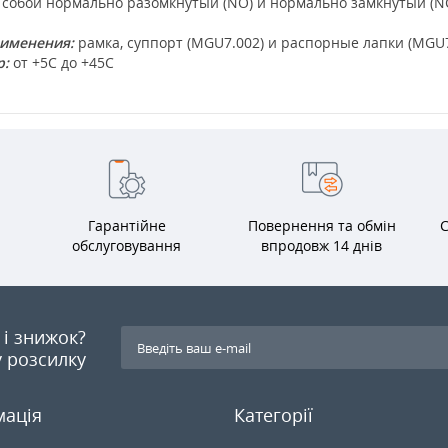
обой нормально разомкнутый (NO) и нормально замкнутый (NC)
рименения:
рамка, суппорт (MGU7.002) и распорные лапки (MGU7
р:
от +5С до +45С
Гарантійне
Повернення та обмін
С
обслуговування
впродовж 14 днів
я і знижок?
 розсилку
мація
Категорії