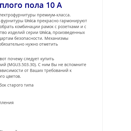
плого пола 10 А
электрофурнитуры премиум-класса.
и фурнитуры
Unica
прекрасно гармонируют
обрать комбинации рамок с розетками и с
ство изделий серии
Unica
, произведенных
ндартам безопасности. Механизмы
 обязательно нужно отметить
вот почему следует купить
ний (MGU3.503.30). С ним Вы не вспомните
зависимости от Ваших требований к
го цветов.
бок старого типа
пления