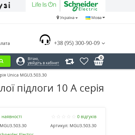
Україна
Мова
+38 (95) 300-90-09
плата
0
Вітаю,
увійдіть в кабінет
ерія Unica MGU3.503.30
ої підлоги 10 А серія
 наявності
0 відгуків
MGU3.503.30
Артикул:
MGU3.503.30
chneider Electric