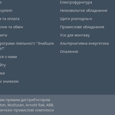
и
Електрофурнітура
-system
Низковольтне обладнання
а та оплата
Щити розподільчі
ння та обмін
Промислове обладнання
вити
Усе для монтажу
рограми лояльності "Знайшли
Альтернативна енергетика
е?"
Опалення
ся з нами
йту
ики
зі знижкою
ним прямим дистриб'ютором
ton, Mutlusan, Arnold Rak, ABB,
еличезні промислові комплекси