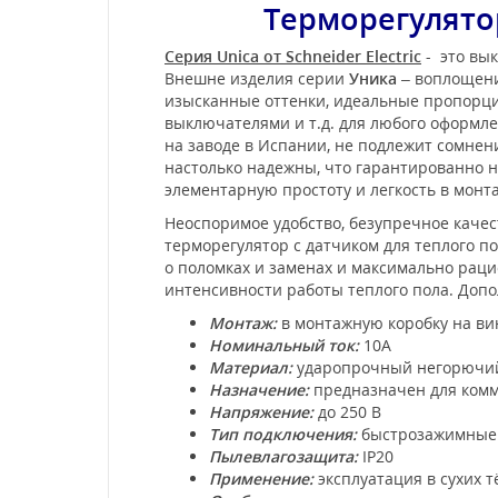
Терморегулятор
Серия Unica от Schneider Electric
- это вык
Внешне изделия серии
Уника
– воплощени
изысканные оттенки, идеальные пропорции
выключателями и т.д. для любого оформл
на заводе в Испании, не подлежит сомне
настолько надежны, что гарантированно не
элементарную простоту и легкость в мон
Неоспоримое удобство, безупречное качес
терморегулятор с датчиком для теплого по
о поломках и заменах и максимально раци
интенсивности работы теплого пола. Допо
Монтаж:
в монтажную коробку на вин
Номинальный ток:
10А
Материал:
ударопрочный негорючий 
Назначение:
предназначен для комм
Напряжение:
до 250 В
Тип подключения:
быстрозажимные 
Пылевлагозащита:
IP20
Применение:
эксплуатация в сухих 