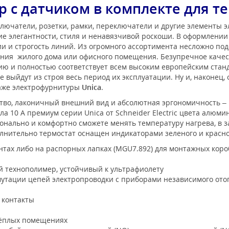
 с датчиком в комплекте для те
лючатели, розетки, рамки, переключатели и другие элементы 
е элегантности, стиля и ненавязчивой роскоши. В оформлени
 и строгость линий. Из огромного ассортимента несложно под
ения жилого дома или офисного помещения. Безупречное каче
нию и полностью соответствует всем высоким европейским ста
 выйдут из строя весь период их эксплуатации. Ну и, наконец,
таже электрофурнитуры
Unica
.
тво, лаконичный внешний вид и абсолютная эргономичность – 
ла 10 А премиум серии Unica от Schneider Electric цвета алюми
онально и комфортно сможете менять температуру нагрева, в 
лнительно термостат оснащен индикаторами зеленого и красно
тах либо на распорных лапках (MGU7.892) для монтажных коро
технополимер, устойчивый к ультрафиолету
утации цепей электропроводки с приборами независимого ото
контакты
тёплых помещениях