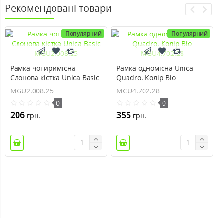
Рекомендовані товари
Популярний
Популярний
Рамка чотиримісна
Рамка одномісна Unica
Слонова кістка Unica Basic
Quadro. Колір Bio
MGU2.008.25
MGU4.702.28
MGU2.008.25
MGU4.702.28
0
0
206
355
грн.
грн.