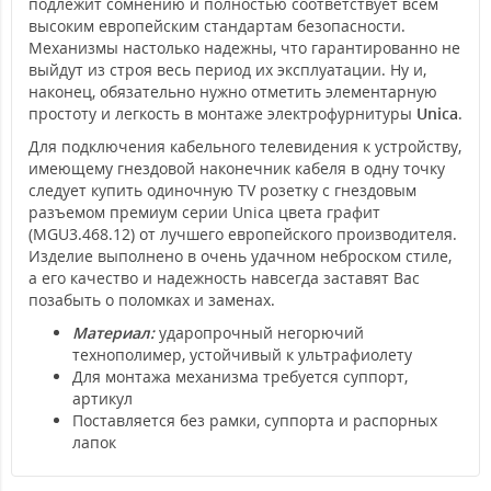
подлежит сомнению и полностью соответствует всем
высоким европейским стандартам безопасности.
Механизмы настолько надежны, что гарантированно не
выйдут из строя весь период их эксплуатации. Ну и,
наконец, обязательно нужно отметить элементарную
простоту и легкость в монтаже электрофурнитуры
Unica
.
Для подключения кабельного телевидения к устройству,
имеющему гнездовой наконечник кабеля в одну точку
следует купить одиночную TV розетку с гнездовым
разъемом премиум серии Unica цвета графит
(MGU3.468.12) от лучшего европейского производителя.
Изделие выполнено в очень удачном неброском стиле,
а его качество и надежность навсегда заставят Вас
позабыть о поломках и заменах.
Материал:
ударопрочный негорючий
технополимер, устойчивый к ультрафиолету
Для монтажа механизма требуется суппорт,
артикул
Поставляется без рамки, суппорта и распорных
лапок