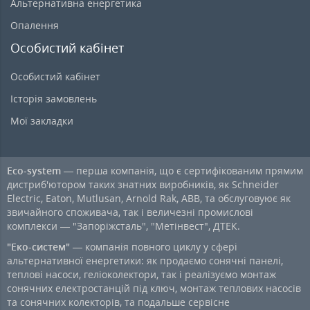
Альтернативна енергетика
Опалення
Особистий кабінет
Особистий кабінет
Історія замовлень
Мої закладки
Eco-system
— перша компанія, що є сертифікованим прямим
дистриб'ютором таких знатних виробників, як Schneider
Electric, Eaton, Mutlusan, Arnold Rak, ABB, та обслуговуює як
звичайного споживача, так і величезні промислові
комплекси — "Запоріжсталь", "Метінвест", ДТЕК.
"Еко-систем"
— компанія повного циклу у сфері
альтернативної енергетики: як продаємо сонячні панелі,
теплові насоси, геліоколектори, так і реалізуємо монтаж
сонячних електростанцій під ключ, монтаж теплових насосів
та сонячних колекторів, та подальше сервісне