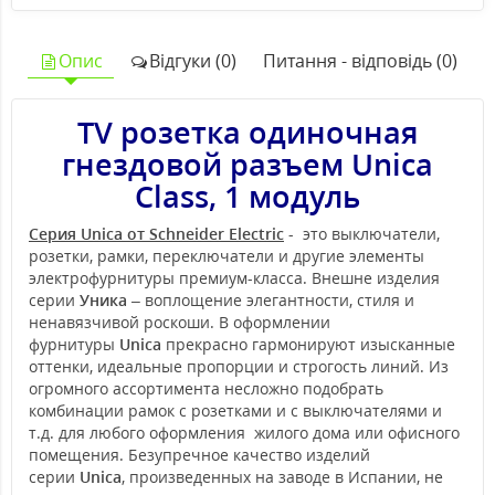
Опис
Відгуки (0)
Питання - відповідь (0)
TV розетка одиночная
гнездовой разъем Unica
Class, 1 модуль
Серия Unica от Schneider Electric
- это выключатели,
розетки, рамки, переключатели и другие элементы
электрофурнитуры премиум-класса. Внешне изделия
серии
Уника
– воплощение элегантности, стиля и
ненавязчивой роскоши. В оформлении
фурнитуры
Unica
прекрасно гармонируют изысканные
оттенки, идеальные пропорции и строгость линий. Из
огромного ассортимента несложно подобрать
комбинации рамок с розетками и с выключателями и
т.д. для любого оформления жилого дома или офисного
помещения. Безупречное качество изделий
серии
Unica
, произведенных на заводе в Испании, не