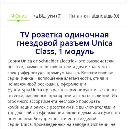
Опис
Відгуки (0)
Питання - відповідь (0)
TV розетка одиночная
гнездовой разъем Unica
Class, 1 модуль
Серия Unica от Schneider Electric
- это выключатели,
розетки, рамки, переключатели и другие элементы
электрофурнитуры премиум-класса. Внешне изделия
серии
Уника
– воплощение элегантности, стиля и
ненавязчивой роскоши. В оформлении
фурнитуры
Unica
прекрасно гармонируют изысканные
оттенки, идеальные пропорции и строгость линий. Из
огромного ассортимента несложно подобрать
комбинации рамок с розетками и с выключателями и
т.д. для любого оформления жилого дома или офисного
помещения. Безупречное качество изделий
серии
Unica
, произведенных на заводе в Испании, не