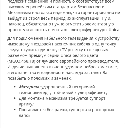
подлежит сомнению и полностью соответствует всем
высоким европейским стандартам безопасности.
Механизмы настолько надежны, что гарантированно не
выйдут из строя весь период их эксплуатации. Ну и,
наконец, обязательно нужно отметить элементарную
простоту и легкость в монтаже электрофурнитуры
Unica
.
Для подключения кабельного телевидения к устройству,
имеющему гнездовой наконечник кабеля в одну точку
следует купить одиночную TV розетку с гнездовым
разъемом премиум серии Unica белого цвета
(MGU3.468.18) от лучшего европейского производителя.
Изделие выполнено в очень удачном неброском стиле,
а его качество и надежность навсегда заставят Вас
позабыть о поломках и заменах.
Материал:
ударопрочный негорючий
технополимер, устойчивый к ультрафиолету
Для монтажа механизма требуется суппорт,
артикул
Поставляется без рамки, суппорта и распорных
лапок