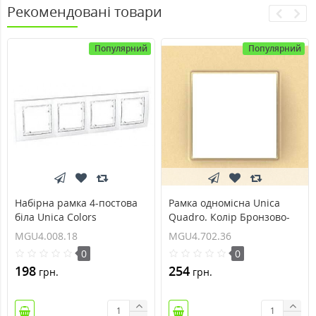
Рекомендовані товари
Популярний
Популярний
Набірна рамка 4-постова
Рамка одномісна Unica
біла Unica Colors
Quadro. Колір Бронзово-
MGU4.008.18
перловий MGU4.702.36
MGU4.008.18
MGU4.702.36
0
0
198
254
грн.
грн.