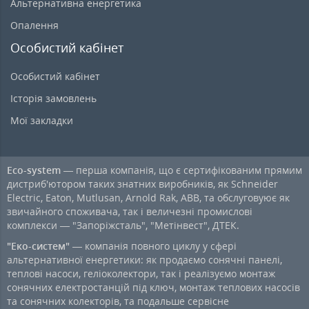
Альтернативна енергетика
Опалення
Особистий кабінет
Особистий кабінет
Історія замовлень
Мої закладки
Eco-system
— перша компанія, що є сертифікованим прямим
дистриб'ютором таких знатних виробників, як Schneider
Electric, Eaton, Mutlusan, Arnold Rak, ABB, та обслуговуює як
звичайного споживача, так і величезні промислові
комплекси — "Запоріжсталь", "Метінвест", ДТЕК.
"Еко-систем"
— компанія повного циклу у сфері
альтернативної енергетики: як продаємо сонячні панелі,
теплові насоси, геліоколектори, так і реалізуємо монтаж
сонячних електростанцій під ключ, монтаж теплових насосів
та сонячних колекторів, та подальше сервісне