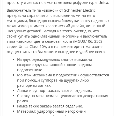
простоту и легкость в монтаже электрофурнитуры
Unica
.
Выключатель типа «звонок» от Schneider Electric
прекрасно справляется с возложенными на него
функциями, благодаря высочайшему качеству надежных
механизмов, и имеет классический дизайн, лишенный
ненужных деталей. Исходя из этого, очевидно, что
стоит купить одноклавишный кнопочный выключатель
типа «звонок» цвета слоновая кость (MGU3.106. 25C)
серии Unica Class 10А, а в нашем интернет-магазине
осуществить это Вы можете выгоднее и удобнее всего.
Из двух одномодульных кнопок возможно
создание двухклавишной кнопки в одном
подрозетнике.
Монтаж механизма в подрозетник осуществляется
при помощи суппорта на шурупах либо
распорных лапках.
Лапки и суппорт заказываются отдельно.
Сверху на механизм защелкивается декоративная
рамка.
Рамка также заказывается отдельно.
Материал: ударопрочный негорючий