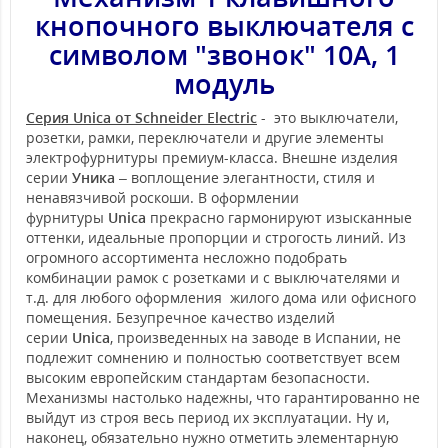
кнопочного выключателя с
символом "звонок" 10А, 1
модуль
Серия Unica от Schneider Electric
- это выключатели,
розетки, рамки, переключатели и другие элементы
электрофурнитуры премиум-класса. Внешне изделия
серии
Уника
– воплощение элегантности, стиля и
ненавязчивой роскоши. В оформлении
фурнитуры
Unica
прекрасно гармонируют изысканные
оттенки, идеальные пропорции и строгость линий. Из
огромного ассортимента несложно подобрать
комбинации рамок с розетками и с выключателями и
т.д. для любого оформления жилого дома или офисного
помещения. Безупречное качество изделий
серии
Unica
, произведенных на заводе в Испании, не
подлежит сомнению и полностью соответствует всем
высоким европейским стандартам безопасности.
Механизмы настолько надежны, что гарантированно не
выйдут из строя весь период их эксплуатации. Ну и,
наконец, обязательно нужно отметить элементарную