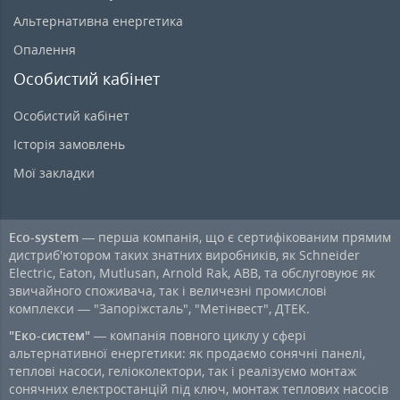
Альтернативна енергетика
Опалення
Особистий кабінет
Особистий кабінет
Історія замовлень
Мої закладки
Eco-system
— перша компанія, що є сертифікованим прямим
дистриб'ютором таких знатних виробників, як Schneider
Electric, Eaton, Mutlusan, Arnold Rak, ABB, та обслуговуює як
звичайного споживача, так і величезні промислові
комплекси — "Запоріжсталь", "Метінвест", ДТЕК.
"Еко-систем"
— компанія повного циклу у сфері
альтернативної енергетики: як продаємо сонячні панелі,
теплові насоси, геліоколектори, так і реалізуємо монтаж
сонячних електростанцій під ключ, монтаж теплових насосів