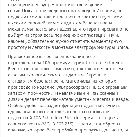
помещения. Безупречное качество изделий
серии
Unica
, произведенных на заводе в Испании, не
подлежит сомнению и полностью соответствует всем
высоким европейским стандартам безопасности.
Механизмы настолько надежны, что гарантированно не
выйдут из строя весь период их эксплуатации. Ну и,
наконец, обязательно нужно отметить элементарную
простоту и легкость в монтаже электрофурнитуры
Unica
.
Превосходное качество одноклавишного
переключателя 10А премиум серии Unica от Schneider
Electric не подлежит сомнению, так как отвечает всем
строгим экологическим стандартам Европы и
стандартам безопасности. Материалы, из которых
произведено изделие, ультрасовременные, с огромным
запасом прочности. Ненавязчивый и изысканный
дизайн делает переключатель уместным всегда и везде.
Особое удобство создает функция подсветки. Купить
одноклавишный переключатель с контрольной
подсветкой 10А Schneider Electric серии Unica цвета
слоновая кость (MGU3.203.25S) – значит приобрести
изделие, которое бесперебойно прослужит долгие годы.