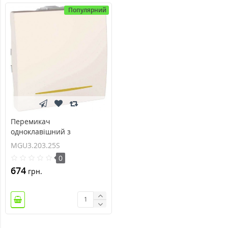
Популярний
Перемикач
одноклавішний з
контрольним
MGU3.203.25S
підсвічуванням 10А серія
0
Unica MGU3.203.25S
674
грн.