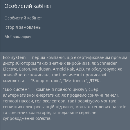
Особистий кабінет
Особистий кабінет
Історія замовлень
Мої закладки
Eco-system
— перша компанія, що є сертифікованим прямим
дистриб'ютором таких знатних виробників, як Schneider
Electric, Eaton, Mutlusan, Arnold Rak, ABB, та обслуговуює як
звичайного споживача, так і величезні промислові
комплекси — "Запоріжсталь", "Метінвест", ДТЕК.
"Еко-систем"
— компанія повного циклу у сфері
альтернативної енергетики: як продаємо сонячні панелі,
теплові насоси, геліоколектори, так і реалізуємо монтаж
сонячних електростанцій під ключ, монтаж теплових насосів
та сонячних колекторів, та подальше сервісне
супроводження об'єктів.