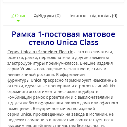
Опис
Відгуки (0)
Питання - відповідь (0)
Рамка 1-постовая матовое
стекло Unica Class
Серия Unica от Schneider Electric
- это выключатели,
розетки, рамки, переключатели и другие элементы
электрофурнитуры премиум-класса. Внешне изделия
серии
Уника
– воплощение элегантности, стиля и
ненавязчивой роскоши. В оформлении
фурнитуры
Unica
прекрасно гармонируют изысканные
оттенки, идеальные пропорции и строгость линий. Из
огромного ассортимента несложно подобрать
комбинации рамок с розетками и с выключателями и
т.д. для любого оформления жилого дома или офисного
помещения. Безупречное качество изделий
серии
Unica
, произведенных на заводе в Испании, не
подлежит сомнению и полностью соответствует всем
высоким европейским стандартам безопасности.