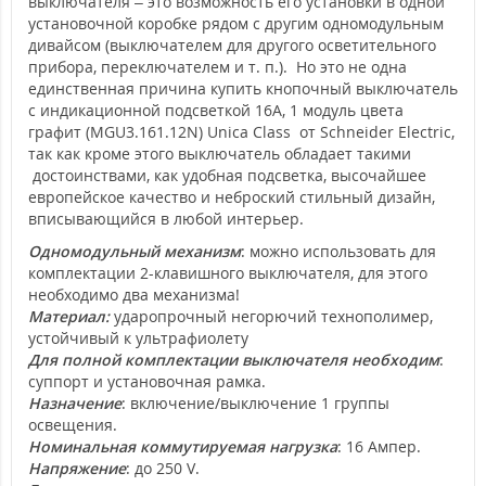
выключателя – это возможность его установки в одной
установочной коробке рядом с другим одномодульным
дивайсом (выключателем для другого осветительного
прибора, переключателем и т. п.). Но это не одна
единственная причина купить кнопочный выключатель
с индикационной подсветкой 16А, 1 модуль цвета
графит (MGU3.161.12N) Unica Class от Schneider Electric,
так как кроме этого выключатель обладает такими
достоинствами, как удобная подсветка, высочайшее
европейское качество и неброский стильный дизайн,
вписывающийся в любой интерьер.
Одномодульный механизм
: можно использовать для
комплектации 2-клавишного выключателя, для этого
необходимо два механизма!
Материал:
ударопрочный негорючий технополимер,
устойчивый к ультрафиолету
Для полной комплектации выключателя необходим
:
суппорт и установочная рамка.
Назначение
: включение/выключение 1 группы
освещения.
Номинальная коммутируемая нагрузка
: 16 Ампер.
Напряжение
: до 250 V.