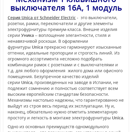
выключателя 16А, 1 модуль
Серия Unica от Schneider Electric
- это выключатели,
розетки, рамки, переключатели и другие элементы
электрофурнитуры премиум-класса. Внешне изделия
серии
Уника
– воплощение элегантности, стиля и
ненавязчивой роскоши. В оформлении
фурнитуры
Unica
прекрасно гармонируют изысканные
оттенки, идеальные пропорции и строгость линий. Из
огромного ассортимента несложно подобрать
комбинации рамок с розетками и с выключателями и
т.д. для любого оформления жилого дома или офисного
помещения. Безупречное качество изделий
серии
Unica
, произведенных на заводе в Испании, не
подлежит сомнению и полностью соответствует всем
высоким европейским стандартам безопасности.
Механизмы настолько надежны, что гарантированно не
выйдут из строя весь период их эксплуатации. Ну и,
наконец, обязательно нужно отметить элементарную
простоту и легкость в монтаже электрофурнитуры
Unica
.
Одно из основных преимуществ одномодульного